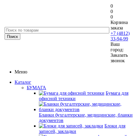
0
0
0
Корзина
заказа
+7 (4812)
33-94-99
Ваш
город:
Заказать
звонок
Меню
Каталог
БУМАГА
Бумага для
офисной техники
Бланки бухгалтерские, медицинские, бланки
документов
Блоки для
записей, закладки