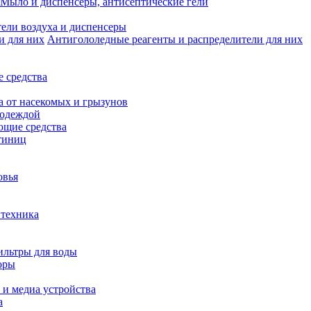
Мыло и диспенсеры, антисептические гели
ели воздуха и диспенсеры
Антигололедные реагенты и распределители для них
 средства
а от насекомых и грызунов
 одеждой
щие средства
тиниц
овья
 техника
ильтры для воды
оры
 и медиа устройства
а