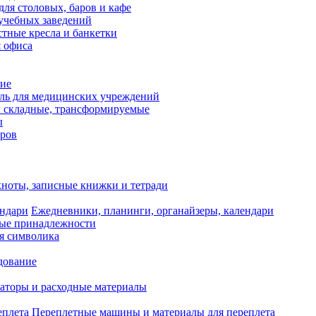
для столовых, баров и кафе
учебных заведений
тные кресла и банкетки
я офиса
ие
ль для медицинских учреждений
 складные, трансформируемые
ы
оров
ноты, записные книжки и тетради
Ежедневники, планинги, органайзеры, календари
ые принадлежности
я символика
дование
аторы и расходные материалы
Переплетные машины и материалы для переплета