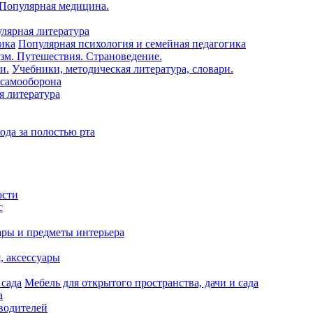
 Популярная медицина.
лярная литература
Популярная психология и семейная педагогика
зм. Путешествия. Страноведение.
Учебники, методическая литература, словари.
 самооборона
я литература
ода за полостью рта
ости
с
ары и предметы интерьера
я, аксессуары
Мебель для открытого пространства, дачи и сада
а
водителей