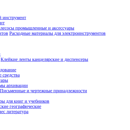
й инструмент
нт
лесосы промышленные и аксессуары
Расходные материалы для электроинструментов
и
Клейкие ленты канцелярские и диспенсеры
удование
 средства
уары
емы архивации
Письменные и чертежные принадлежности
ры для книг и учебников
ские географические
нес литература