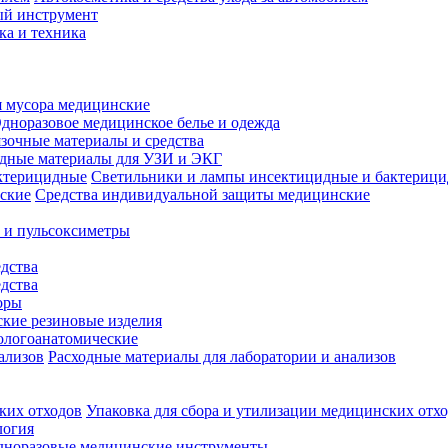
й инструмент
ка и техника
 мусора медицинские
дноразовое медицинское белье и одежда
зочные материалы и средства
одные материалы для УЗИ и ЭКГ
Светильники и лампы инсектицидные и бактериц
Средства индивидуальной защиты медицинские
 и пульсоксиметры
дства
дства
оры
кие резиновые изделия
ологоанатомические
Расходные материалы для лаборатории и анализов
Упаковка для сбора и утилизации медицинских отх
логия
дноразовые медицинские инструменты