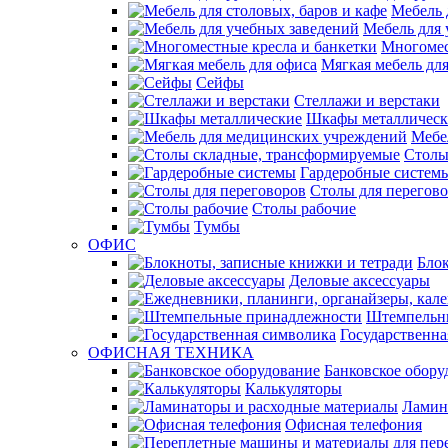
Мебель 
Мебель для 
Многомес
Мягкая мебель дл
Сейфы
Стеллажи и верстаки
Шкафы металлическ
Мебе
Столы
Гардеробные систем
Столы для перегов
Столы рабочие
Тумбы
ОФИС
Блок
Деловые аксессуары
Штемпельн
Государственна
ОФИСНАЯ ТЕХНИКА
Банковское обору
Калькуляторы
Ламин
Офисная телефония