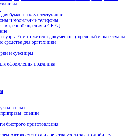
сканеры
ы
и для бумаги и комплектующие
оны и мобильные телефоны
ва видеонаблюдения и СКУД
ание
Уничтожители документов (шредеры) и аксессуары
е средства для оргтехники
рки и сувениры
для оформления праздника
ия
укты, снэки
, приправы, специи
ты быстрого приготовления
Автокосметика и средства ухода за автомобилем