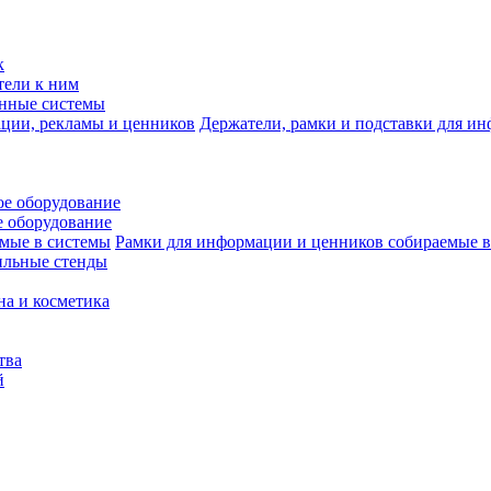
к
тели к ним
нные системы
Держатели, рамки и подставки для и
е оборудование
 оборудование
Рамки для информации и ценников собираемые в
ильные стенды
на и косметика
тва
й