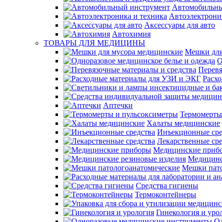
Автомобильны
Автоэлектрони
Аксессуары для авто
Автохимия
ТОВАРЫ ДЛЯ МЕДИЦИНЫ
Мешки для
О
Перевя
Расх
Аптечки
Термомерты
Халаты медицинские
Инъекционные сре
Лекарственные сре
Медицинские приб
Медицинс
Мешки пат
Средства гигиены
Термоконтейнеры
Гинекология и уро
О