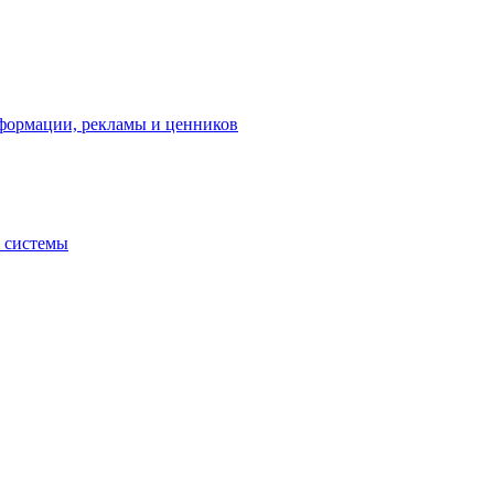
нформации, рекламы и ценников
 системы