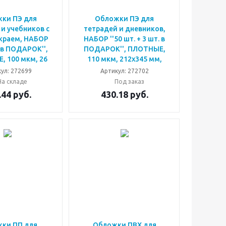
ки ПЭ для
Обложки ПЭ для
и учебников с
тетрадей и дневников,
краем, НАБОР
НАБОР ''50 шт. + 3 шт. в
 в ПОДАРОК'',
ПОДАРОК'', ПЛОТНЫЕ,
 100 мкм, 26
110 мкм, 212х345 мм,
ул: 272699
Артикул: 272702
На складе
Под заказ
.44
руб.
430.18
руб.
ки ПП для
Обложки ПВХ для