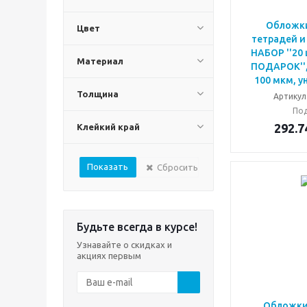
Обложки
Цвет
тетрадей и
НАБОР ''20 ш
Материал
ПОДАРОК''
100 мкм, у
Толщина
Артикул
Под
292.7
Клейкий край
Сбросить
Будьте всегда в курсе!
Узнавайте о скидках и
акциях первым
Обложки