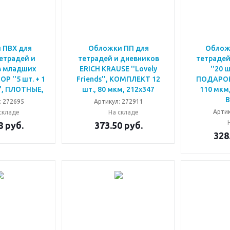
 ПВХ для
Обложки ПП для
Облож
етрадей и
тетрадей и дневников
тетрадей
в младших
ERICH KRAUSE ''Lovely
''20 ш
Р ''5 шт. + 1
Friends'', КОМПЛЕКТ 12
ПОДАРОК
', ПЛОТНЫЕ,
шт., 80 мкм, 212х347
110 мкм,
: 272695
Артикул: 272911
Артик
складе
На складе
8
руб.
373.50
руб.
328