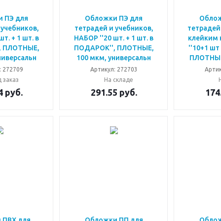
 ПЭ для
Обложки ПЭ для
Облож
 учебников,
тетрадей и учебников,
тетрадей 
т. + 1 шт. в
НАБОР ''20 шт. + 1 шт. в
клейким 
, ПЛОТНЫЕ,
ПОДАРОК'', ПЛОТНЫЕ,
''10+1 шт
ниверсальн
100 мкм, универсальн
ПЛОТНЫЕ,
: 272709
Артикул: 272703
Артик
 заказ
На складе
4
руб.
291.55
руб.
174
 ПВХ для
Обложки ПП для
Облож