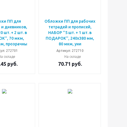
ки ПП для
Обложки ПП для рабочих
 и дневников,
тетрадей и прописей,
0 шт. + 2 шт. в
НАБОР ''5 шт. + 1 шт. в
'', 70 мкм,
ПОДАРОК'', 240х380 мм,
мм, прозрачны
80 мкм, уни
ул: 272701
Артикул: 272710
На складе
На складе
.45
руб.
70.71
руб.