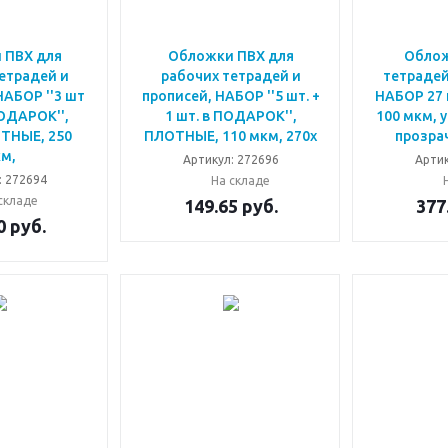
 ПВХ для
Обложки ПВХ для
Облож
етрадей и
рабочих тетрадей и
тетрадей
НАБОР ''3 шт
прописей, НАБОР ''5 шт. +
НАБОР 27 
ПОДАРОК'',
1 шт. в ПОДАРОК'',
100 мкм, 
ТНЫЕ, 250
ПЛОТНЫЕ, 110 мкм, 270х
прозра
м,
Артикул: 272696
Артик
: 272694
На складе
складе
149.65
руб.
377
0
руб.