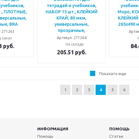
 учебников,
тетрадей и учебников,
учебник
., ПЛОТНЫЕ,
НАБОР 15 шт., КЛЕЙКИЙ
Моро, КО
иверсальные,
КРАЙ, 80 мкм,
КЛЕЙКИЙ 
ные, BRA
универсальные,
265х490 
прозрачные,
: 271263
Артик
Артикул: 271264
 заказ
На складе
3
руб.
84.
205.51
руб.
Показать еще
1
2
3
4
5
6
ИНФОРМАЦИЯ
ПОМОЩЬ
Помощь
Статьи