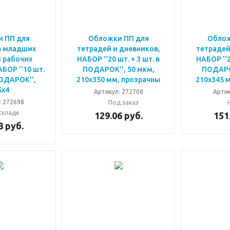
 ПП для
Обложки ПП для
Облож
в младших
тетрадей и дневников,
тетрадей
и рабочих
НАБОР ''20 шт. + 3 шт. в
НАБОР ''2
БОР ''10 шт.
ПОДАРОК'', 50 мкм,
ПОДАРОК
ПОДАРОК'',
210х350 мм, прозрачны
210х345 
5х4
Артикул: 272708
Артик
: 272698
Под заказ
складе
129.06
руб.
151
8
руб.