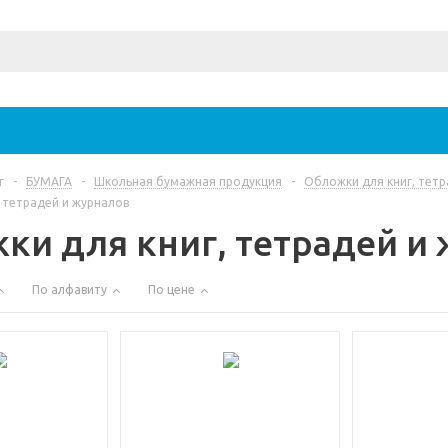
г
-
БУМАГА
-
Школьная бумажная продукция
-
Обложки для книг, тетр
 тетрадей и журналов
ки для книг, тетрадей и
По алфавиту
По цене