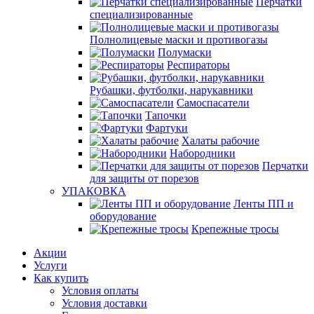
Перчатки
специализированные
Полнолицевые маски и противогазы
Полумаски
Респираторы
Рубашки, футболки, нарукавники
Самоспасатели
Тапочки
Фартуки
Халаты рабочие
Набородники
Перчатки
для защиты от порезов
УПАКОВКА
Ленты ПП и
оборудование
Крепежные тросы
Акции
Услуги
Как купить
Условия оплаты
Условия доставки