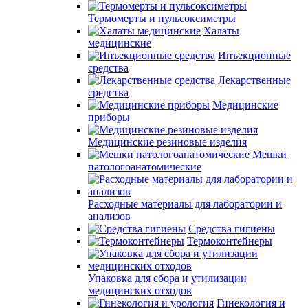
Термомерты и пульсоксиметры
Халаты
медицинские
Инъекционные
средства
Лекарственные
средства
Медицинские
приборы
Медицинские резиновые изделия
Мешки
патологоанатомические
Расходные материалы для лаборатории и
анализов
Средства гигиены
Термоконтейнеры
Упаковка для сбора и утилизации
медицинских отходов
Гинекология и