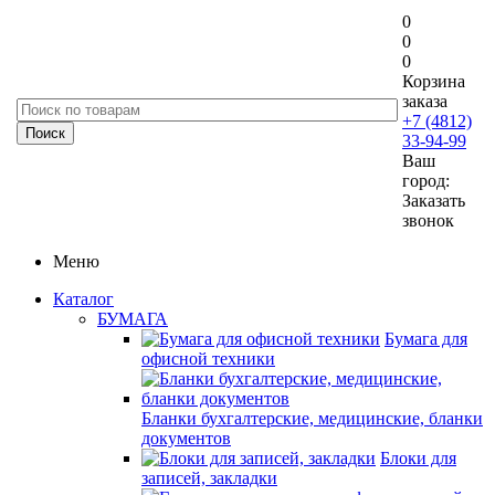
0
0
0
Корзина
заказа
+7 (4812)
33-94-99
Ваш
город:
Заказать
звонок
Меню
Каталог
БУМАГА
Бумага для
офисной техники
Бланки бухгалтерские, медицинские, бланки
документов
Блоки для
записей, закладки