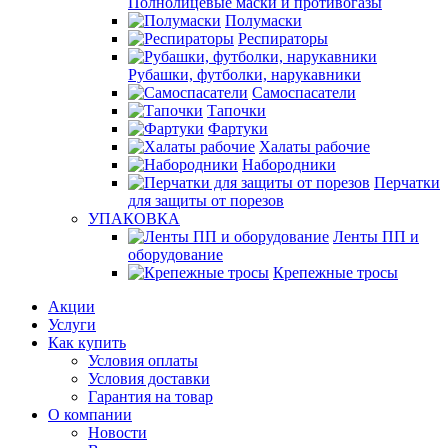
Полнолицевые маски и противогазы
Полумаски
Респираторы
Рубашки, футболки, нарукавники
Самоспасатели
Тапочки
Фартуки
Халаты рабочие
Набородники
Перчатки
для защиты от порезов
УПАКОВКА
Ленты ПП и
оборудование
Крепежные тросы
Акции
Услуги
Как купить
Условия оплаты
Условия доставки
Гарантия на товар
О компании
Новости