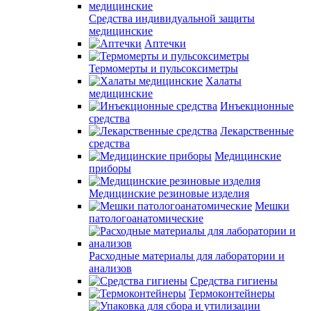
Средства индивидуальной защиты
медицинские
Аптечки
Термомерты и пульсоксиметры
Халаты
медицинские
Инъекционные
средства
Лекарственные
средства
Медицинские
приборы
Медицинские резиновые изделия
Мешки
патологоанатомические
Расходные материалы для лаборатории и
анализов
Средства гигиены
Термоконтейнеры