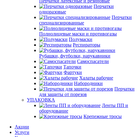
Перчатки латексные и резиновые
Перчатки
одноразовые
Перчатки
специализированные
Полнолицевые маски и противогазы
Полумаски
Респираторы
Рубашки, футболки, нарукавники
Самоспасатели
Тапочки
Фартуки
Халаты рабочие
Набородники
Перчатки
для защиты от порезов
УПАКОВКА
Ленты ПП и
оборудование
Крепежные тросы
Акции
Услуги