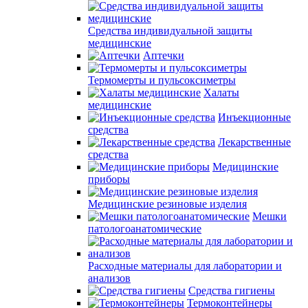
Средства индивидуальной защиты
медицинские
Аптечки
Термомерты и пульсоксиметры
Халаты
медицинские
Инъекционные
средства
Лекарственные
средства
Медицинские
приборы
Медицинские резиновые изделия
Мешки
патологоанатомические
Расходные материалы для лаборатории и
анализов
Средства гигиены
Термоконтейнеры