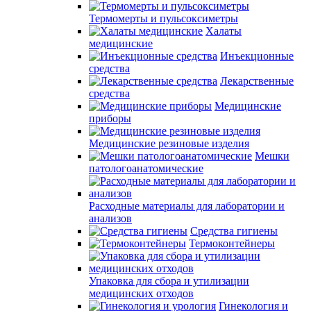
Термомерты и пульсоксиметры
Халаты
медицинские
Инъекционные
средства
Лекарственные
средства
Медицинские
приборы
Медицинские резиновые изделия
Мешки
патологоанатомические
Расходные материалы для лаборатории и
анализов
Средства гигиены
Термоконтейнеры
Упаковка для сбора и утилизации
медицинских отходов
Гинекология и