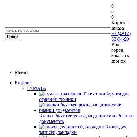
0
0
0
Корзина
заказа
+7 (4812)
33-94-99
Ваш
город:
Заказать
звонок
Меню
Каталог
БУМАГА
Бумага для
офисной техники
Бланки бухгалтерские, медицинские, бланки
документов
Блоки для
записей, закладки