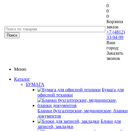
0
0
0
Корзина
заказа
+7 (4812)
33-94-99
Ваш
город:
Заказать
звонок
Меню
Каталог
БУМАГА
Бумага для
офисной техники
Бланки бухгалтерские, медицинские, бланки
документов
Блоки для
записей, закладки