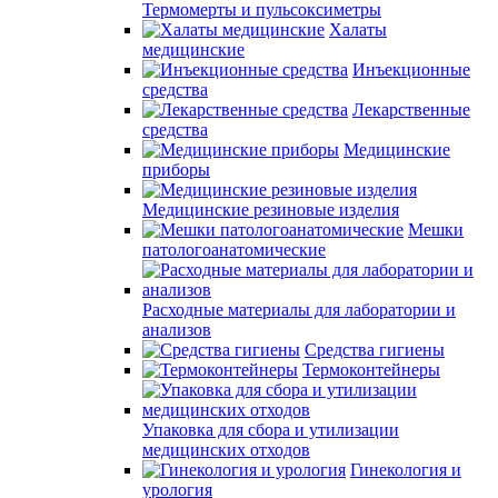
Термомерты и пульсоксиметры
Халаты
медицинские
Инъекционные
средства
Лекарственные
средства
Медицинские
приборы
Медицинские резиновые изделия
Мешки
патологоанатомические
Расходные материалы для лаборатории и
анализов
Средства гигиены
Термоконтейнеры
Упаковка для сбора и утилизации
медицинских отходов
Гинекология и
урология