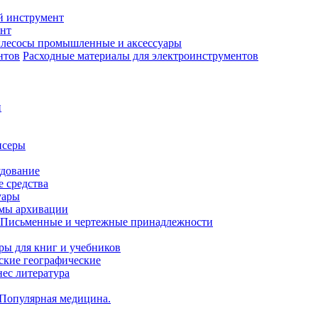
й инструмент
нт
лесосы промышленные и аксессуары
Расходные материалы для электроинструментов
и
нсеры
удование
 средства
уары
емы архивации
Письменные и чертежные принадлежности
ры для книг и учебников
ские географические
нес литература
 Популярная медицина.