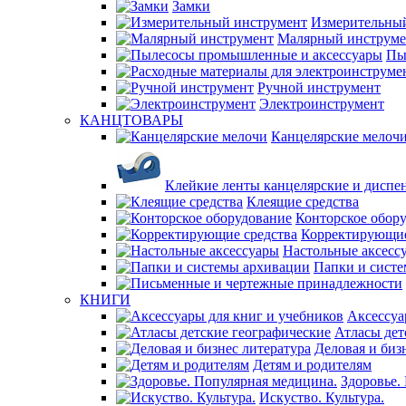
Замки
Измерительны
Малярный инструме
Пы
Ручной инструмент
Электроинструмент
КАНЦТОВАРЫ
Канцелярские мелоч
Клейкие ленты канцелярские и диспе
Клеящие средства
Конторское обор
Корректирующие
Настольные аксесс
Папки и сист
КНИГИ
Аксессуа
Атласы дет
Деловая и биз
Детям и родителям
Здоровье.
Искуство. Культура.