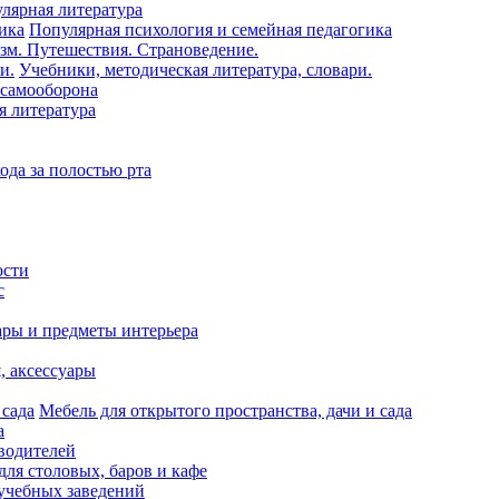
лярная литература
Популярная психология и семейная педагогика
зм. Путешествия. Страноведение.
Учебники, методическая литература, словари.
 самооборона
я литература
ода за полостью рта
ости
с
ары и предметы интерьера
я, аксессуары
Мебель для открытого пространства, дачи и сада
а
водителей
для столовых, баров и кафе
учебных заведений