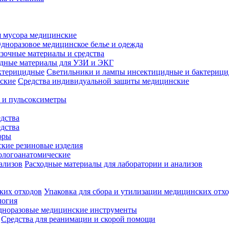
 мусора медицинские
дноразовое медицинское белье и одежда
зочные материалы и средства
одные материалы для УЗИ и ЭКГ
Светильники и лампы инсектицидные и бактериц
Средства индивидуальной защиты медицинские
 и пульсоксиметры
дства
дства
оры
кие резиновые изделия
ологоанатомические
Расходные материалы для лаборатории и анализов
Упаковка для сбора и утилизации медицинских отх
логия
дноразовые медицинские инструменты
Средства для реанимации и скорой помощи