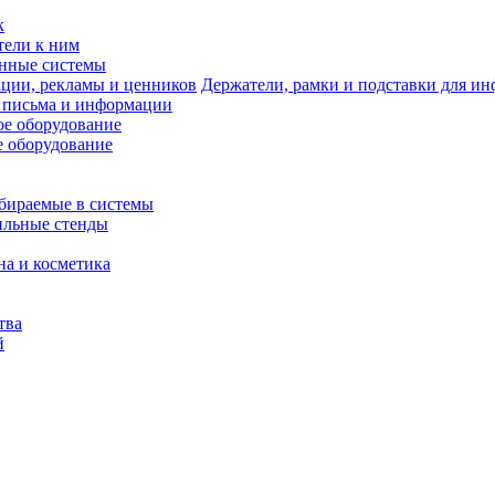
к
тели к ним
нные системы
Держатели, рамки и подставки для и
 письма и информации
е оборудование
 оборудование
бираемые в системы
ильные стенды
на и косметика
тва
й