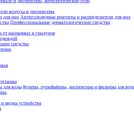
Мыло и диспенсеры, антисептические гели
ели воздуха и диспенсеры
Антигололедные реагенты и распределители для них
Профессиональные дерматологические средства
а от насекомых и грызунов
 одеждой
щие средства
тиниц
овья
 техника
Кулеры, пурифайеры, диспенсеры и фильтры для вод
оры
 и медиа устройства
а