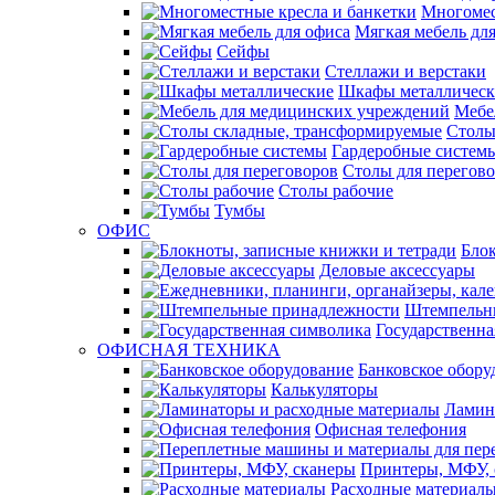
Многомес
Мягкая мебель дл
Сейфы
Стеллажи и верстаки
Шкафы металлическ
Мебе
Столы
Гардеробные систем
Столы для перегов
Столы рабочие
Тумбы
ОФИС
Блок
Деловые аксессуары
Штемпельн
Государственна
ОФИСНАЯ ТЕХНИКА
Банковское обору
Калькуляторы
Ламин
Офисная телефония
Принтеры, МФУ, 
Расходные материал