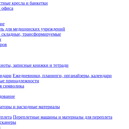
тные кресла и банкетки
я офиса
ие
ль для медицинских учреждений
 складные, трансформируемые
ы
оров
ноты, записные книжки и тетради
Ежедневники, планинги, органайзеры, календари
ые принадлежности
я символика
дование
аторы и расходные материалы
Переплетные машины и материалы для переплета
сканеры
ы