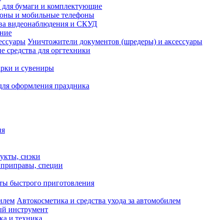
и для бумаги и комплектующие
оны и мобильные телефоны
ва видеонаблюдения и СКУД
ание
Уничтожители документов (шредеры) и аксессуары
е средства для оргтехники
рки и сувениры
для оформления праздника
ия
укты, снэки
, приправы, специи
ты быстрого приготовления
Автокосметика и средства ухода за автомобилем
й инструмент
ка и техника