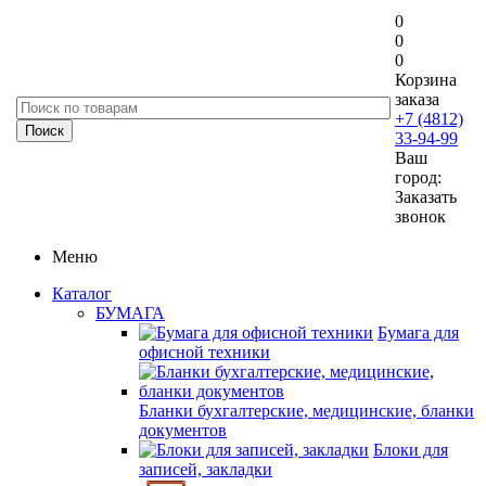
0
0
0
Корзина
заказа
+7 (4812)
33-94-99
Ваш
город:
Заказать
звонок
Меню
Каталог
БУМАГА
Бумага для
офисной техники
Бланки бухгалтерские, медицинские, бланки
документов
Блоки для
записей, закладки