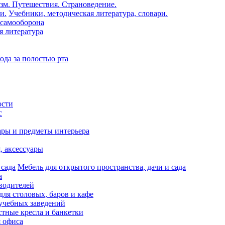
зм. Путешествия. Страноведение.
Учебники, методическая литература, словари.
 самооборона
я литература
ода за полостью рта
ости
с
ары и предметы интерьера
я, аксессуары
Мебель для открытого пространства, дачи и сада
а
водителей
для столовых, баров и кафе
учебных заведений
тные кресла и банкетки
я офиса