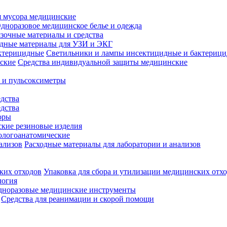
 мусора медицинские
дноразовое медицинское белье и одежда
зочные материалы и средства
одные материалы для УЗИ и ЭКГ
Светильники и лампы инсектицидные и бактериц
Средства индивидуальной защиты медицинские
 и пульсоксиметры
дства
дства
оры
кие резиновые изделия
ологоанатомические
Расходные материалы для лаборатории и анализов
Упаковка для сбора и утилизации медицинских отх
логия
дноразовые медицинские инструменты
Средства для реанимации и скорой помощи