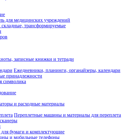
ие
ль для медицинских учреждений
 складные, трансформируемые
ы
оров
ноты, записные книжки и тетради
Ежедневники, планинги, органайзеры, календари
ые принадлежности
я символика
дование
аторы и расходные материалы
Переплетные машины и материалы для переплета
сканеры
ы
и для бумаги и комплектующие
оны и мобильные телефоны