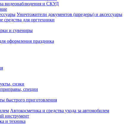
ва видеонаблюдения и СКУД
ание
Уничтожители документов (шредеры) и аксессуары
е средства для оргтехники
рки и сувениры
для оформления праздника
ия
укты, снэки
, приправы, специи
ты быстрого приготовления
Автокосметика и средства ухода за автомобилем
й инструмент
ка и техника