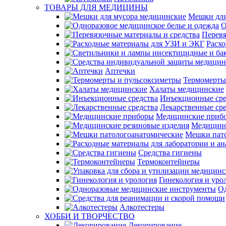
ТОВАРЫ ДЛЯ МЕДИЦИНЫ
Мешки для
О
Перевя
Расх
Аптечки
Термомерты
Халаты медицинские
Инъекционные сре
Лекарственные сре
Медицинские приб
Медицинс
Мешки пат
Средства гигиены
Термоконтейнеры
Гинекология и уро
О
Алкотестеры
ХОББИ И ТВОРЧЕСТВО
Декорирование