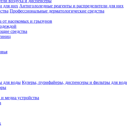
ели воздуха и диспенсеры
Антигололедные реагенты и распределители для них
Профессиональные дерматологические средства
а от насекомых и грызунов
 одеждой
щие средства
тиниц
овья
Кулеры, пурифайеры, диспенсеры и фильтры для вод
оры
 и медиа устройства
а
к