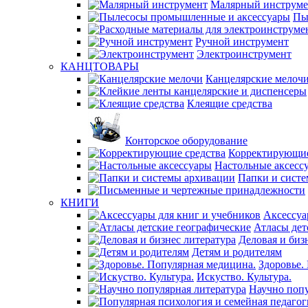
Малярный инструме
Пы
Ручной инструмент
Электроинструмент
КАНЦТОВАРЫ
Канцелярские мелоч
Клеящие средства
Конторское оборудование
Корректирующие
Настольные аксесс
Папки и сист
КНИГИ
Аксессуа
Атласы дет
Деловая и биз
Детям и родителям
Здоровье.
Искуство. Культура.
Научно попу