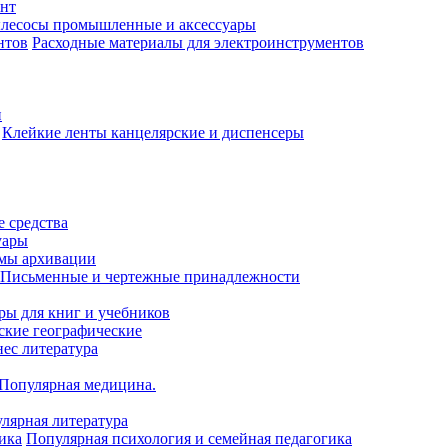
нт
лесосы промышленные и аксессуары
Расходные материалы для электроинструментов
и
Клейкие ленты канцелярские и диспенсеры
 средства
уары
емы архивации
Письменные и чертежные принадлежности
ры для книг и учебников
ские географические
нес литература
 Популярная медицина.
лярная литература
Популярная психология и семейная педагогика