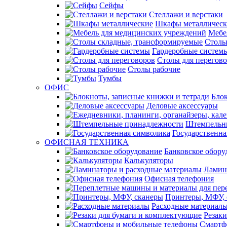
Сейфы
Стеллажи и верстаки
Шкафы металлическ
Мебе
Столы
Гардеробные систем
Столы для перегов
Столы рабочие
Тумбы
ОФИС
Блок
Деловые аксессуары
Штемпельн
Государственна
ОФИСНАЯ ТЕХНИКА
Банковское обору
Калькуляторы
Ламин
Офисная телефония
Принтеры, МФУ, 
Расходные материал
Резак
Смартф