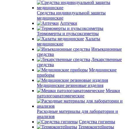
Средства индивидуальной защиты
медицинские
Аптечки
Термомерты и пульсоксиметры
Халаты
медицинские
Инъекционные
средства
Лекарственные
средства
Медицинские
приборы
Медицинские резиновые изделия
Мешки
патологоанатомические
Расходные материалы для лаборатории и
анализов
Средства гигиены
Термоконтейнеры