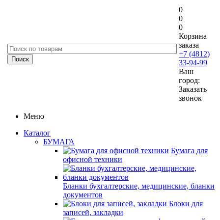
0
0
0
Корзина
заказа
+7 (4812)
33-94-99
Ваш
город:
Заказать
звонок
Меню
Каталог
БУМАГА
Бумага для
офисной техники
Бланки бухгалтерские, медицинские, бланки
документов
Блоки для
записей, закладки