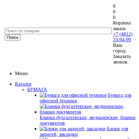
0
0
0
Корзина
заказа
+7 (4812)
33-94-99
Ваш
город:
Заказать
звонок
Меню
Каталог
БУМАГА
Бумага для
офисной техники
Бланки бухгалтерские, медицинские, бланки
документов
Блоки для
записей, закладки