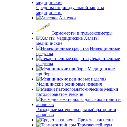
Средства индивидуальной защиты
медицинские
Аптечки
Термомерты и пульсоксиметры
Халаты
медицинские
Инъекционные
средства
Лекарственные
средства
Медицинские
приборы
Медицинские резиновые изделия
Мешки
патологоанатомические
Расходные материалы для лаборатории и
анализов
Средства гигиены
Термоконтейнеры