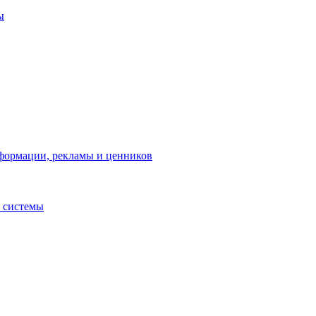
ы
нформации, рекламы и ценников
 системы