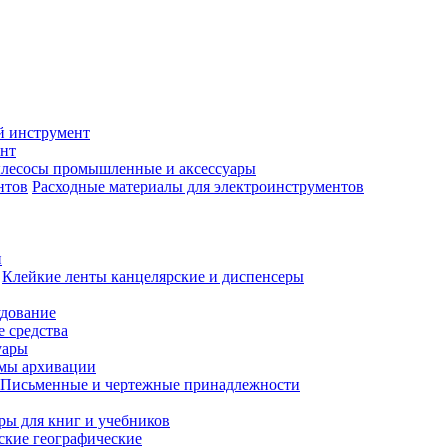
й инструмент
нт
лесосы промышленные и аксессуары
Расходные материалы для электроинструментов
и
Клейкие ленты канцелярские и диспенсеры
удование
 средства
уары
емы архивации
Письменные и чертежные принадлежности
ры для книг и учебников
ские географические