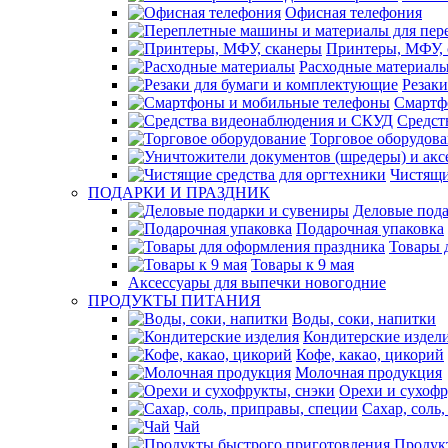
Офисная телефония
Принтеры, МФУ, 
Расходные материал
Резак
Смартф
Средст
Торговое оборудов
Чистящи
ПОДАРКИ И ПРАЗДНИК
Деловые пода
Подарочная упаковка
Товары 
Товары к 9 мая
Аксессуары для выпечки новогодние
ПРОДУКТЫ ПИТАНИЯ
Воды, соки, напитки
Кондитерские издел
Кофе, какао, цикорий
Молочная продукция
Орехи и сухофр
Сахар, соль
Чай
Продук