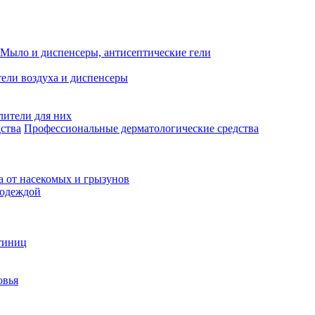
Мыло и диспенсеры, антисептические гели
ели воздуха и диспенсеры
лители для них
Профессиональные дерматологические средства
а от насекомых и грызунов
 одеждой
тиниц
овья