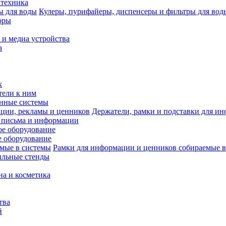
 техника
Кулеры, пурифайеры, диспенсеры и фильтры для вод
оры
 и медиа устройства
а
к
тели к ним
нные системы
Держатели, рамки и подставки для и
 письма и информации
е оборудование
 оборудование
Рамки для информации и ценников собираемые в
ильные стенды
на и косметика
тва
й