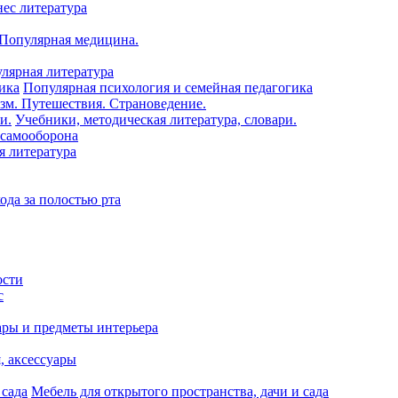
нес литература
 Популярная медицина.
лярная литература
Популярная психология и семейная педагогика
зм. Путешествия. Страноведение.
Учебники, методическая литература, словари.
 самооборона
я литература
ода за полостью рта
ости
с
ары и предметы интерьера
я, аксессуары
Мебель для открытого пространства, дачи и сада