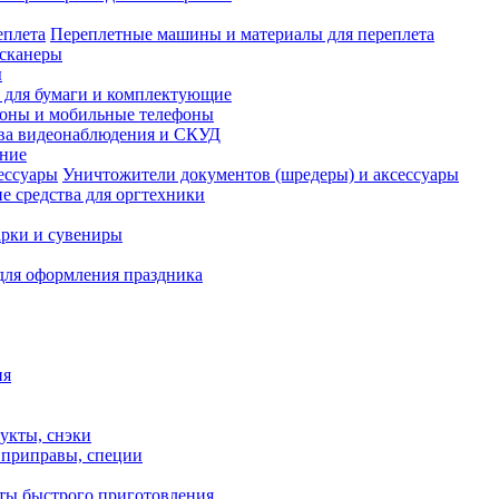
Переплетные машины и материалы для переплета
сканеры
ы
и для бумаги и комплектующие
оны и мобильные телефоны
ва видеонаблюдения и СКУД
ание
Уничтожители документов (шредеры) и аксессуары
е средства для оргтехники
рки и сувениры
для оформления праздника
ия
укты, снэки
, приправы, специи
ты быстрого приготовления