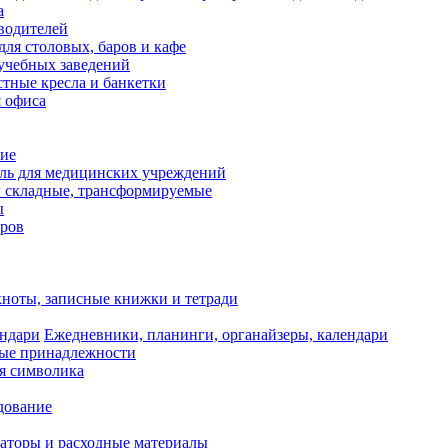
а
водителей
для столовых, баров и кафе
учебных заведений
тные кресла и банкетки
я офиса
ие
ль для медицинских учреждений
 складные, трансформируемые
ы
оров
ноты, записные книжки и тетради
Ежедневники, планинги, органайзеры, календари
ые принадлежности
я символика
дование
аторы и расходные материалы