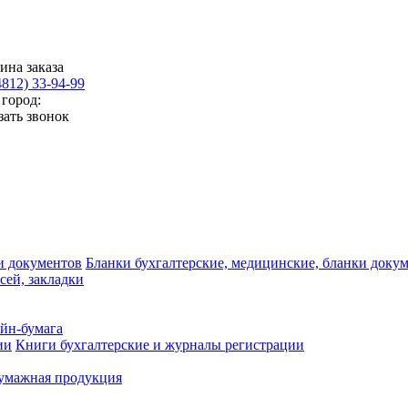
ина заказа
4812) 33-94-99
город:
зать звонок
Бланки бухгалтерские, медицинские, бланки доку
сей, закладки
айн-бумага
Книги бухгалтерские и журналы регистрации
умажная продукция