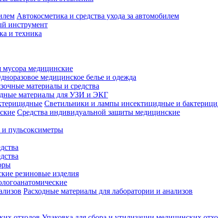
Автокосметика и средства ухода за автомобилем
й инструмент
ка и техника
 мусора медицинские
дноразовое медицинское белье и одежда
зочные материалы и средства
одные материалы для УЗИ и ЭКГ
Светильники и лампы инсектицидные и бактериц
Средства индивидуальной защиты медицинские
 и пульсоксиметры
дства
дства
оры
кие резиновые изделия
ологоанатомические
Расходные материалы для лаборатории и анализов
Упаковка для сбора и утилизации медицинских отх