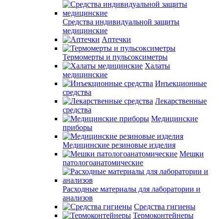
Средства индивидуальной защиты
медицинские
Аптечки
Термомерты и пульсоксиметры
Халаты
медицинские
Инъекционные
средства
Лекарственные
средства
Медицинские
приборы
Медицинские резиновые изделия
Мешки
патологоанатомические
Расходные материалы для лаборатории и
анализов
Средства гигиены
Термоконтейнеры