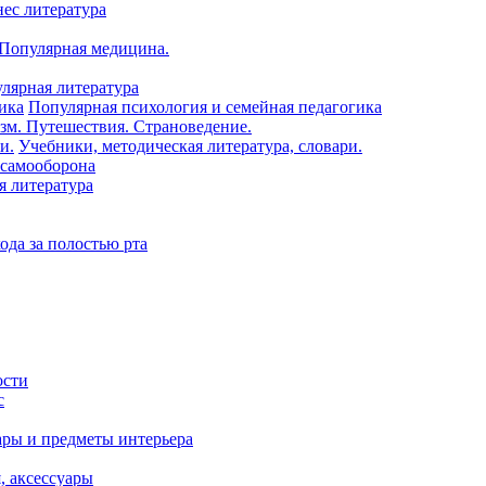
нес литература
 Популярная медицина.
лярная литература
Популярная психология и семейная педагогика
зм. Путешествия. Страноведение.
Учебники, методическая литература, словари.
 самооборона
я литература
ода за полостью рта
ости
с
ары и предметы интерьера
я, аксессуары