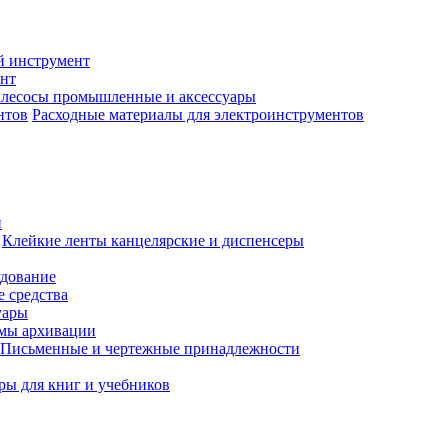
й инструмент
нт
лесосы промышленные и аксессуары
Расходные материалы для электроинструментов
и
Клейкие ленты канцелярские и диспенсеры
удование
 средства
уары
емы архивации
Письменные и чертежные принадлежности
ры для книг и учебников