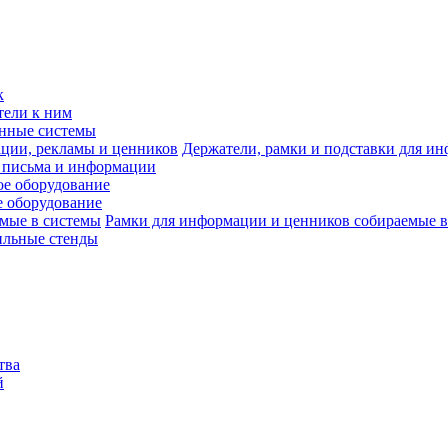
к
тели к ним
нные системы
Держатели, рамки и подставки для и
 письма и информации
е оборудование
 оборудование
Рамки для информации и ценников собираемые в
ильные стенды
тва
й