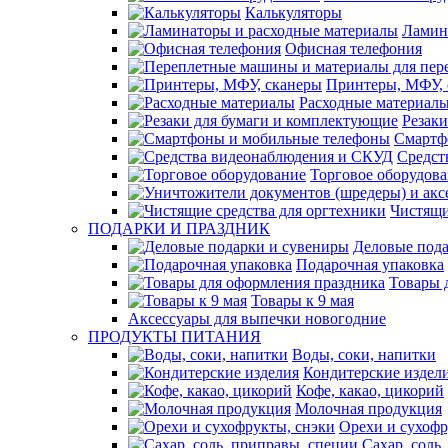
Калькуляторы
Ламин
Офисная телефония
Принтеры, МФУ, 
Расходные материал
Резак
Смартф
Средст
Торговое оборудов
Чистящи
ПОДАРКИ И ПРАЗДНИК
Деловые пода
Подарочная упаковка
Товары 
Товары к 9 мая
Аксессуары для выпечки новогодние
ПРОДУКТЫ ПИТАНИЯ
Воды, соки, напитки
Кондитерские издел
Кофе, какао, цикорий
Молочная продукция
Орехи и сухофр
Сахар, соль