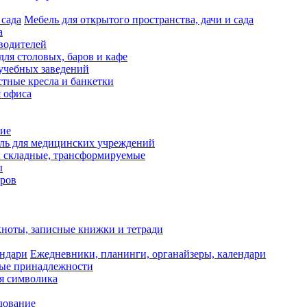
Мебель для открытого пространства, дачи и сада
а
водителей
для столовых, баров и кафе
учебных заведений
тные кресла и банкетки
я офиса
ие
ль для медицинских учреждений
 складные, трансформируемые
ы
оров
ноты, записные книжки и тетради
Ежедневники, планинги, органайзеры, календари
ые принадлежности
я символика
дование