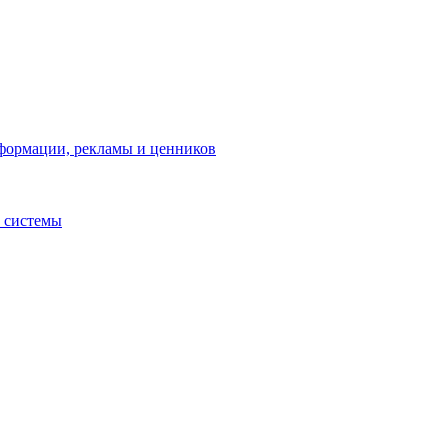
нформации, рекламы и ценников
 системы