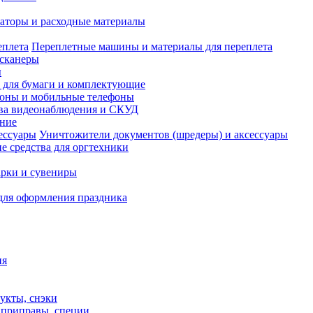
аторы и расходные материалы
Переплетные машины и материалы для переплета
сканеры
ы
и для бумаги и комплектующие
оны и мобильные телефоны
ва видеонаблюдения и СКУД
ание
Уничтожители документов (шредеры) и аксессуары
е средства для оргтехники
рки и сувениры
для оформления праздника
ия
укты, снэки
, приправы, специи