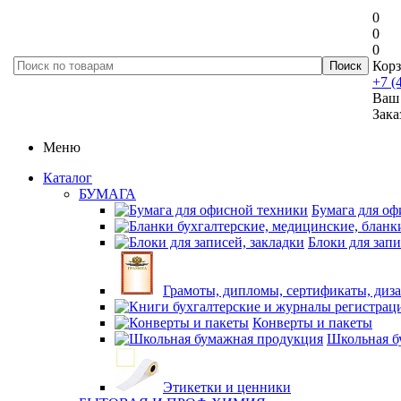
0
0
0
Корз
+7 (
Ваш 
Зака
Меню
Каталог
БУМАГА
Бумага для оф
Блоки для запи
Грамоты, дипломы, сертификаты, диз
Конверты и пакеты
Школьная б
Этикетки и ценники