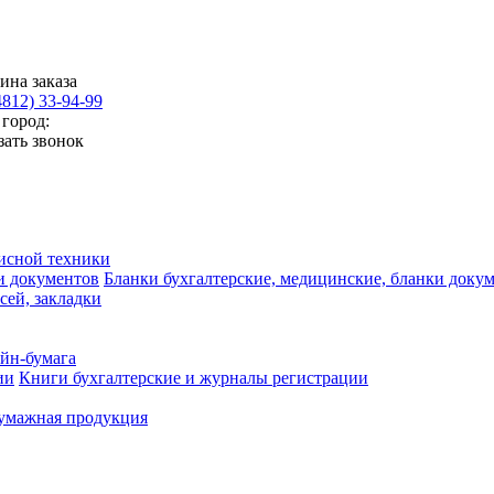
ина заказа
4812) 33-94-99
город:
зать звонок
исной техники
Бланки бухгалтерские, медицинские, бланки доку
сей, закладки
айн-бумага
Книги бухгалтерские и журналы регистрации
умажная продукция