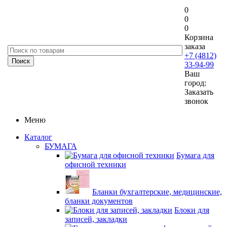
0
0
0
Корзина
заказа
+7 (4812)
33-94-99
Ваш
город:
Заказать
звонок
Меню
Каталог
БУМАГА
Бумага для
офисной техники
Бланки бухгалтерские, медицинские,
бланки документов
Блоки для
записей, закладки