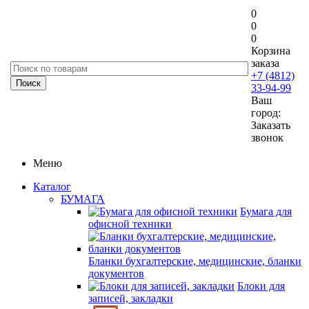
0
0
0
Корзина
заказа
+7 (4812)
33-94-99
Ваш
город:
Заказать
звонок
Меню
Каталог
БУМАГА
Бумага для
офисной техники
Бланки бухгалтерские, медицинские, бланки
документов
Блоки для
записей, закладки