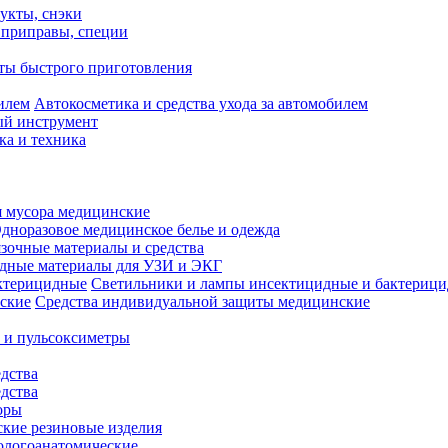
укты, снэки
, приправы, специи
ты быстрого приготовления
Автокосметика и средства ухода за автомобилем
й инструмент
ка и техника
 мусора медицинские
дноразовое медицинское белье и одежда
зочные материалы и средства
одные материалы для УЗИ и ЭКГ
Светильники и лампы инсектицидные и бактериц
Средства индивидуальной защиты медицинские
 и пульсоксиметры
дства
дства
оры
кие резиновые изделия
ологоанатомические