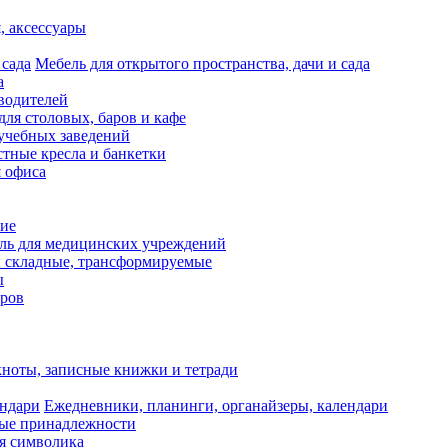
я, аксессуары
Мебель для открытого пространства, дачи и сада
а
водителей
для столовых, баров и кафе
учебных заведений
тные кресла и банкетки
я офиса
ие
ль для медицинских учреждений
 складные, трансформируемые
ы
оров
ноты, записные книжки и тетради
Ежедневники, планинги, органайзеры, календари
ые принадлежности
я символика