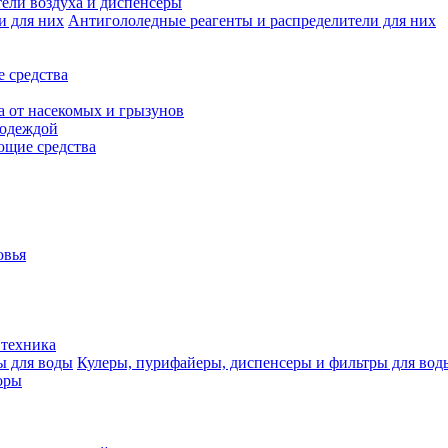
ели воздуха и диспенсеры
Антигололедные реагенты и распределители для них
 средства
а от насекомых и грызунов
 одеждой
щие средства
овья
 техника
Кулеры, пурифайеры, диспенсеры и фильтры для вод
оры