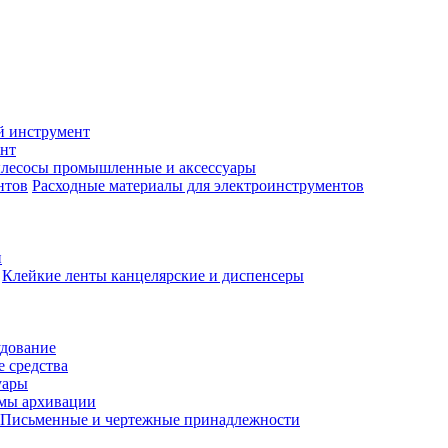
й инструмент
нт
лесосы промышленные и аксессуары
Расходные материалы для электроинструментов
и
Клейкие ленты канцелярские и диспенсеры
удование
 средства
уары
емы архивации
Письменные и чертежные принадлежности