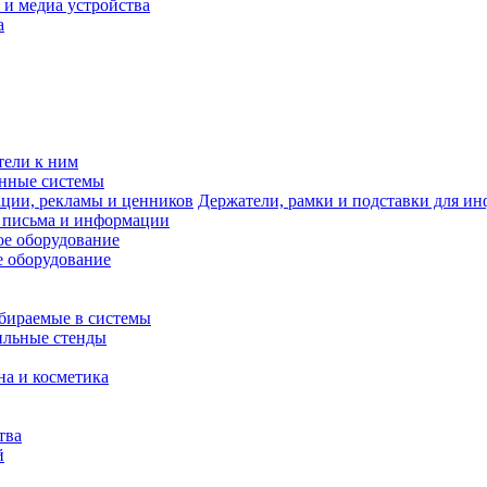
 и медиа устройства
а
тели к ним
нные системы
Держатели, рамки и подставки для и
 письма и информации
е оборудование
 оборудование
бираемые в системы
ильные стенды
на и косметика
тва
й