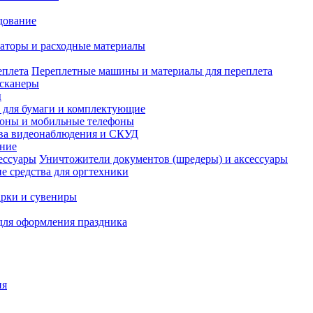
дование
аторы и расходные материалы
Переплетные машины и материалы для переплета
сканеры
ы
и для бумаги и комплектующие
оны и мобильные телефоны
ва видеонаблюдения и СКУД
ание
Уничтожители документов (шредеры) и аксессуары
е средства для оргтехники
рки и сувениры
для оформления праздника
ия