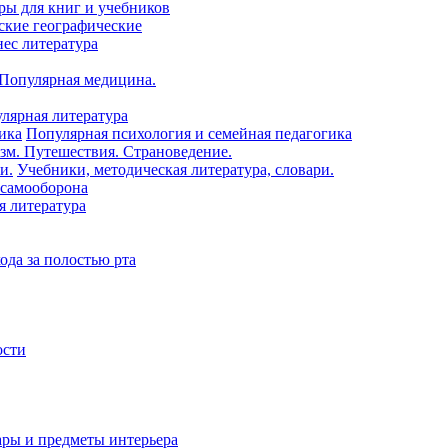
ры для книг и учебников
ские географические
нес литература
 Популярная медицина.
лярная литература
Популярная психология и семейная педагогика
зм. Путешествия. Страноведение.
Учебники, методическая литература, словари.
 самооборона
я литература
ода за полостью рта
ости
ары и предметы интерьера