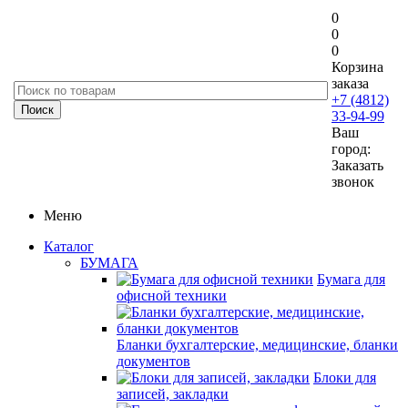
0
0
0
Корзина
заказа
+7 (4812)
33-94-99
Ваш
город:
Заказать
звонок
Меню
Каталог
БУМАГА
Бумага для
офисной техники
Бланки бухгалтерские, медицинские, бланки
документов
Блоки для
записей, закладки