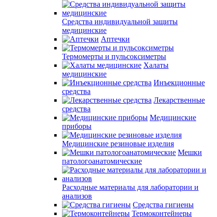
Средства индивидуальной защиты
медицинские
Аптечки
Термомерты и пульсоксиметры
Халаты
медицинские
Инъекционные
средства
Лекарственные
средства
Медицинские
приборы
Медицинские резиновые изделия
Мешки
патологоанатомические
Расходные материалы для лаборатории и
анализов
Средства гигиены
Термоконтейнеры