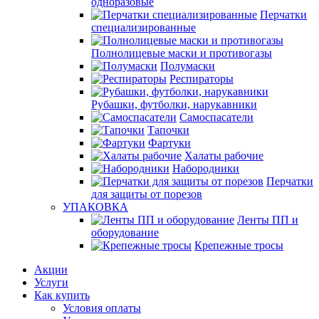
одноразовые
Перчатки
специализированные
Полнолицевые маски и противогазы
Полумаски
Респираторы
Рубашки, футболки, нарукавники
Самоспасатели
Тапочки
Фартуки
Халаты рабочие
Набородники
Перчатки
для защиты от порезов
УПАКОВКА
Ленты ПП и
оборудование
Крепежные тросы
Акции
Услуги
Как купить
Условия оплаты