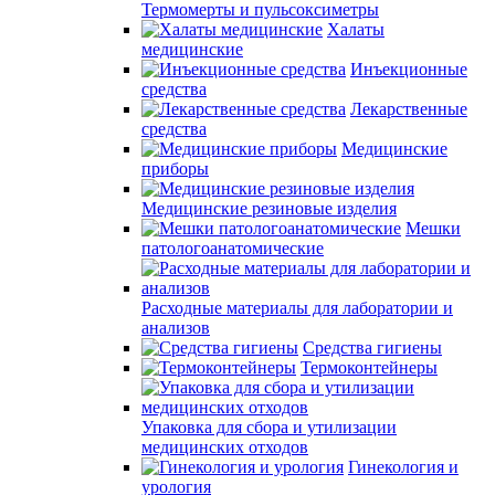
Термомерты и пульсоксиметры
Халаты
медицинские
Инъекционные
средства
Лекарственные
средства
Медицинские
приборы
Медицинские резиновые изделия
Мешки
патологоанатомические
Расходные материалы для лаборатории и
анализов
Средства гигиены
Термоконтейнеры
Упаковка для сбора и утилизации
медицинских отходов
Гинекология и
урология