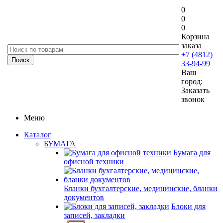
0
0
0
Корзина
заказа
+7 (4812)
33-94-99
Ваш
город:
Заказать
звонок
Меню
Каталог
БУМАГА
Бумага для
офисной техники
Бланки бухгалтерские, медицинские, бланки
документов
Блоки для
записей, закладки