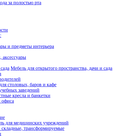
ода за полостью рта
ости
с
ары и предметы интерьера
я, аксессуары
Мебель для открытого пространства, дачи и сада
а
водителей
для столовых, баров и кафе
учебных заведений
тные кресла и банкетки
я офиса
ие
ль для медицинских учреждений
 складные, трансформируемые
ы