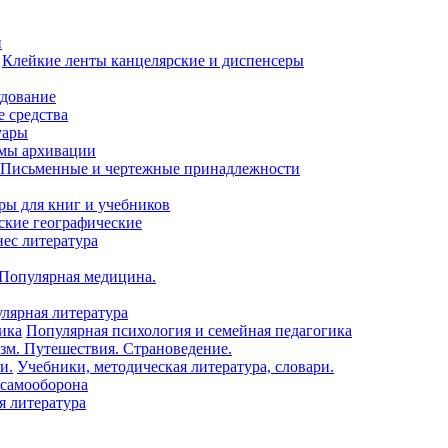
и
Клейкие ленты канцелярские и диспенсеры
удование
 средства
уары
емы архивации
Письменные и чертежные принадлежности
ры для книг и учебников
ские географические
нес литература
 Популярная медицина.
лярная литература
Популярная психология и семейная педагогика
зм. Путешествия. Страноведение.
Учебники, методическая литература, словари.
 самооборона
я литература