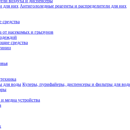
ели воздуха и диспенсеры
Антигололедные реагенты и распределители для них
 средства
а от насекомых и грызунов
 одеждой
щие средства
тиниц
овья
 техника
Кулеры, пурифайеры, диспенсеры и фильтры для вод
оры
 и медиа устройства
а
к