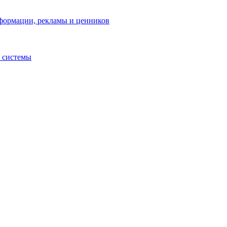
нформации, рекламы и ценников
 системы