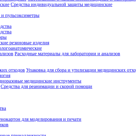
Средства индивидуальной защиты медицинские
 и пульсоксиметры
дства
дства
оры
кие резиновые изделия
ологоанатомические
Расходные материалы для лаборатории и анализов
Упаковка для сбора и утилизации медицинских отх
логия
дноразовые медицинские инструменты
Средства для реанимации и скорой помощи
тва
нокартон для моделирования и печати
иков
нные принадлежности