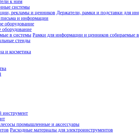
тели к ним
нные системы
Держатели, рамки и подставки для и
 письма и информации
е оборудование
 оборудование
Рамки для информации и ценников собираемые в
ильные стенды
на и косметика
тва
й
й инструмент
нт
лесосы промышленные и аксессуары
Расходные материалы для электроинструментов