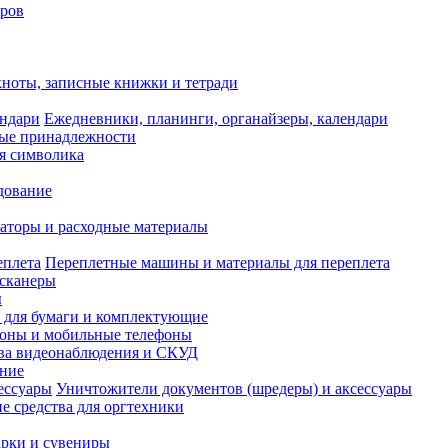
оров
ноты, записные книжки и тетради
Ежедневники, планинги, органайзеры, календари
ые принадлежности
я символика
дование
аторы и расходные материалы
Переплетные машины и материалы для переплета
сканеры
ы
и для бумаги и комплектующие
оны и мобильные телефоны
ва видеонаблюдения и СКУД
ание
Уничтожители документов (шредеры) и аксессуары
е средства для оргтехники
рки и сувениры