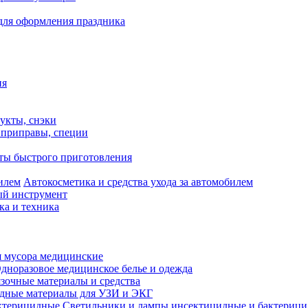
для оформления праздника
ия
укты, снэки
, приправы, специи
ты быстрого приготовления
Автокосметика и средства ухода за автомобилем
й инструмент
ка и техника
 мусора медицинские
дноразовое медицинское белье и одежда
зочные материалы и средства
одные материалы для УЗИ и ЭКГ
Светильники и лампы инсектицидные и бактериц