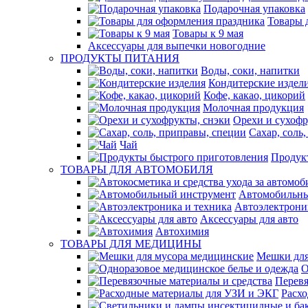
Подарочная упаковка
Товары 
Товары к 9 мая
Аксессуары для выпечки новогодние
ПРОДУКТЫ ПИТАНИЯ
Воды, соки, напитки
Кондитерские издел
Кофе, какао, цикорий
Молочная продукция
Орехи и сухофр
Сахар, соль
Чай
Продук
ТОВАРЫ ДЛЯ АВТОМОБИЛЯ
Автомобильны
Автоэлектрони
Аксессуары для авто
Автохимия
ТОВАРЫ ДЛЯ МЕДИЦИНЫ
Мешки для
О
Перевя
Расх