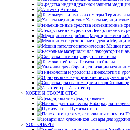
Аптечки
Термомерты
Халаты медицинские
Инъекционные сре
Лекарственные сре
Медицинские приб
Медицинс
Мешки пат
Средства гигиены
Термоконтейнеры
Гинекология и уро
О
Алкотестеры
ХОББИ И ТВОРЧЕСТВО
Декорирование
Наборы для творчес
Нумизматика
Пе
Товары для художн
ХОЗТОВАРЫ
Хозяйстве