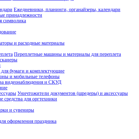
Ежедневники, планинги, органайзеры, календари
ые принадлежности
я символика
дование
аторы и расходные материалы
Переплетные машины и материалы для переплета
сканеры
ы
и для бумаги и комплектующие
оны и мобильные телефоны
ва видеонаблюдения и СКУД
ание
Уничтожители документов (шредеры) и аксессуары
е средства для оргтехники
рки и сувениры
для оформления праздника