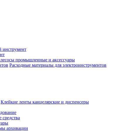
й инструмент
нт
лесосы промышленные и аксессуары
Расходные материалы для электроинструментов
Клейкие ленты канцелярские и диспенсеры
удование
 средства
уары
емы архивации