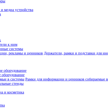
оры
 и медиа устройства
а
к
тели к ним
нные системы
Держатели, рамки и подставки для и
е оборудование
 оборудование
Рамки для информации и ценников собираемые в
ильные стенды
на и косметика
тва