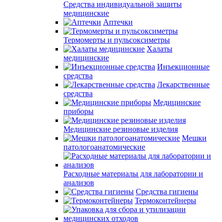
Средства индивидуальной защиты
медицинские
Аптечки
Термомерты и пульсоксиметры
Халаты
медицинские
Инъекционные
средства
Лекарственные
средства
Медицинские
приборы
Медицинские резиновые изделия
Мешки
патологоанатомические
Расходные материалы для лаборатории и
анализов
Средства гигиены
Термоконтейнеры