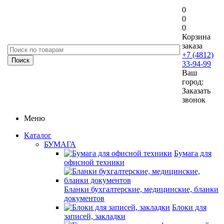
0
0
0
Корзина
заказа
+7 (4812)
33-94-99
Ваш
город:
Заказать
звонок
Меню
Каталог
БУМАГА
Бумага для
офисной техники
Бланки бухгалтерские, медицинские, бланки
документов
Блоки для
записей, закладки