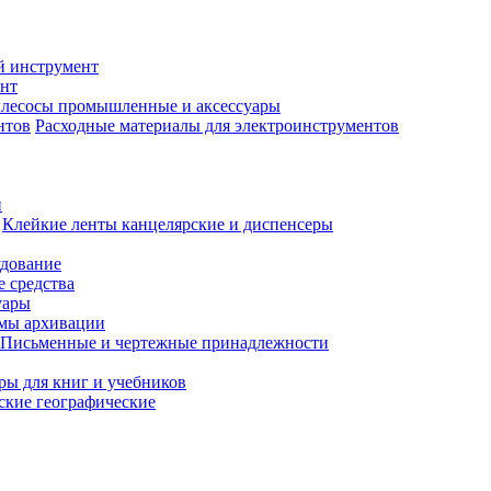
й инструмент
нт
лесосы промышленные и аксессуары
Расходные материалы для электроинструментов
и
Клейкие ленты канцелярские и диспенсеры
удование
 средства
уары
емы архивации
Письменные и чертежные принадлежности
ры для книг и учебников
ские географические