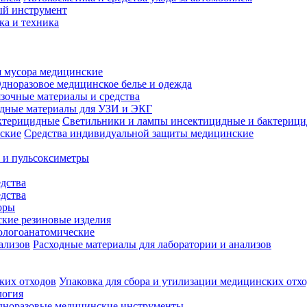
й инструмент
ка и техника
 мусора медицинские
дноразовое медицинское белье и одежда
зочные материалы и средства
одные материалы для УЗИ и ЭКГ
Светильники и лампы инсектицидные и бактериц
Средства индивидуальной защиты медицинские
 и пульсоксиметры
дства
дства
оры
кие резиновые изделия
ологоанатомические
Расходные материалы для лаборатории и анализов
Упаковка для сбора и утилизации медицинских отх
логия
дноразовые медицинские инструменты