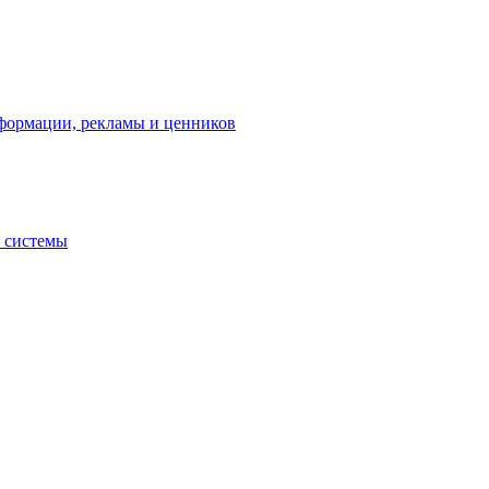
нформации, рекламы и ценников
 системы