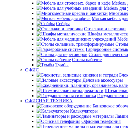
Мебель 
Мебель для 
Многомес
Мягкая мебель дл
Сейфы
Стеллажи и верстаки
Шкафы металлическ
Мебе
Столы
Гардеробные систем
Столы для перегов
Столы рабочие
Тумбы
ОФИС
Блок
Деловые аксессуары
Штемпельн
Государственна
ОФИСНАЯ ТЕХНИКА
Банковское обору
Калькуляторы
Ламин
Офисная телефония