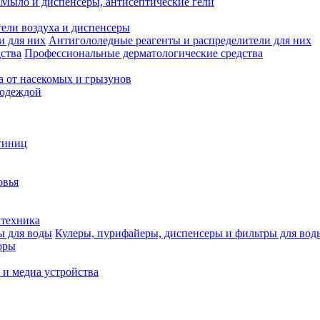
Мыло и диспенсеры, антисептические гели
ели воздуха и диспенсеры
Антигололедные реагенты и распределители для них
Профессиональные дерматологические средства
а от насекомых и грызунов
 одеждой
тиниц
овья
 техника
Кулеры, пурифайеры, диспенсеры и фильтры для вод
оры
 и медиа устройства