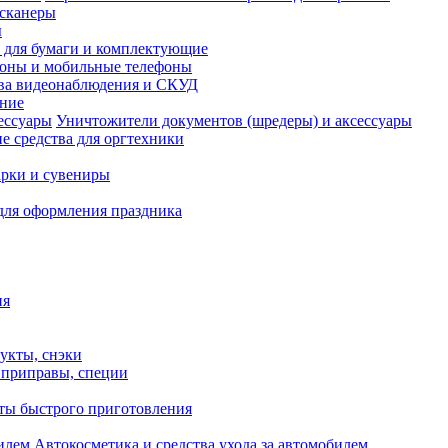
сканеры
ы
и для бумаги и комплектующие
оны и мобильные телефоны
ва видеонаблюдения и СКУД
ание
Уничтожители документов (шредеры) и аксессуары
е средства для оргтехники
рки и сувениры
для оформления праздника
ия
укты, снэки
, приправы, специи
ты быстрого приготовления
Автокосметика и средства ухода за автомобилем