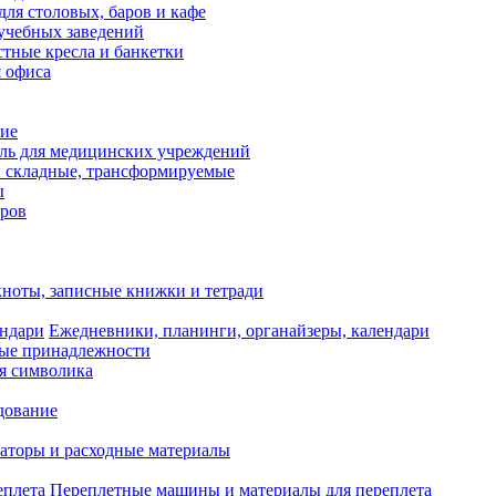
для столовых, баров и кафе
учебных заведений
тные кресла и банкетки
я офиса
ие
ль для медицинских учреждений
 складные, трансформируемые
ы
оров
ноты, записные книжки и тетради
Ежедневники, планинги, органайзеры, календари
ые принадлежности
я символика
дование
аторы и расходные материалы
Переплетные машины и материалы для переплета