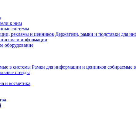
к
тели к ним
нные системы
Держатели, рамки и подставки для и
 письма и информации
е оборудование
Рамки для информации и ценников собираемые в
ильные стенды
на и косметика
тва
й