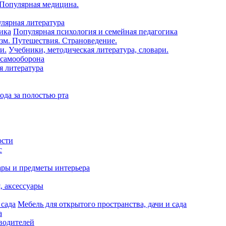
 Популярная медицина.
лярная литература
Популярная психология и семейная педагогика
зм. Путешествия. Страноведение.
Учебники, методическая литература, словари.
 самооборона
я литература
ода за полостью рта
ости
с
ары и предметы интерьера
я, аксессуары
Мебель для открытого пространства, дачи и сада
а
водителей