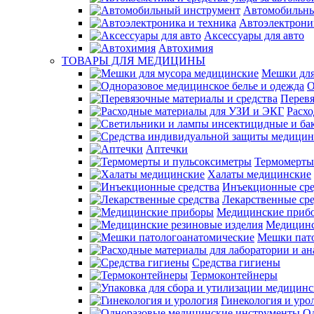
Автомобильны
Автоэлектрони
Аксессуары для авто
Автохимия
ТОВАРЫ ДЛЯ МЕДИЦИНЫ
Мешки для
О
Перевя
Расх
Аптечки
Термомерты
Халаты медицинские
Инъекционные сре
Лекарственные сре
Медицинские приб
Медицинс
Мешки пат
Средства гигиены
Термоконтейнеры
Гинекология и уро
О