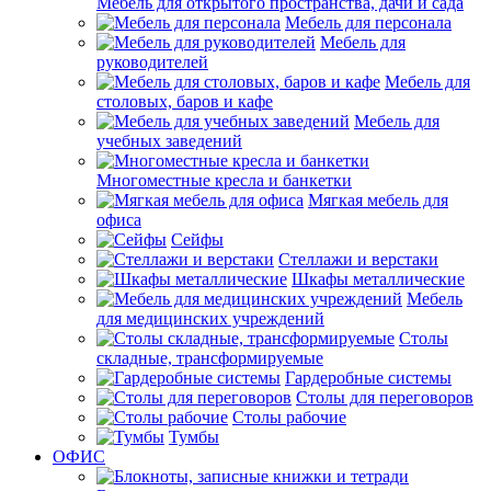
Мебель для открытого пространства, дачи и сада
Мебель для персонала
Мебель для
руководителей
Мебель для
столовых, баров и кафе
Мебель для
учебных заведений
Многоместные кресла и банкетки
Мягкая мебель для
офиса
Сейфы
Стеллажи и верстаки
Шкафы металлические
Мебель
для медицинских учреждений
Столы
складные, трансформируемые
Гардеробные системы
Столы для переговоров
Столы рабочие
Тумбы
ОФИС