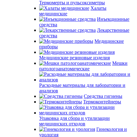
Термомерты и пульсоксиметры
Халаты
медицинские
Инъекционные
средства
Лекарственные
средства
Медицинские
приборы
Медицинские резиновые изделия
Мешки
патологоанатомические
Расходные материалы для лаборатории и
анализов
Средства гигиены
Термоконтейнеры
Упаковка для сбора и утилизации
медицинских отходов
Гинекология и
урология