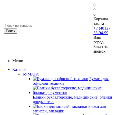
0
0
0
Корзина
заказа
+7 (4812)
33-94-99
Ваш
город:
Заказать
звонок
Меню
Каталог
БУМАГА
Бумага для
офисной техники
Бланки бухгалтерские, медицинские, бланки
документов
Блоки для
записей, закладки