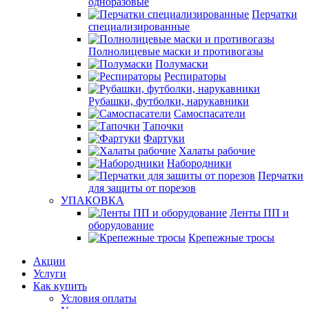
одноразовые
Перчатки
специализированные
Полнолицевые маски и противогазы
Полумаски
Респираторы
Рубашки, футболки, нарукавники
Самоспасатели
Тапочки
Фартуки
Халаты рабочие
Набородники
Перчатки
для защиты от порезов
УПАКОВКА
Ленты ПП и
оборудование
Крепежные тросы
Акции
Услуги
Как купить
Условия оплаты