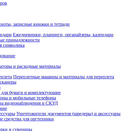
оров
ноты, записные книжки и тетради
Ежедневники, планинги, органайзеры, календари
ые принадлежности
я символика
дование
аторы и расходные материалы
Переплетные машины и материалы для переплета
сканеры
ы
и для бумаги и комплектующие
оны и мобильные телефоны
ва видеонаблюдения и СКУД
ание
Уничтожители документов (шредеры) и аксессуары
е средства для оргтехники
рки и сувениры