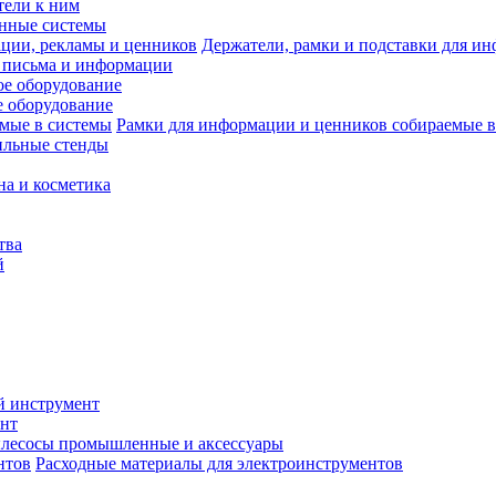
тели к ним
нные системы
Держатели, рамки и подставки для и
 письма и информации
е оборудование
 оборудование
Рамки для информации и ценников собираемые в
ильные стенды
на и косметика
тва
й
й инструмент
нт
лесосы промышленные и аксессуары
Расходные материалы для электроинструментов