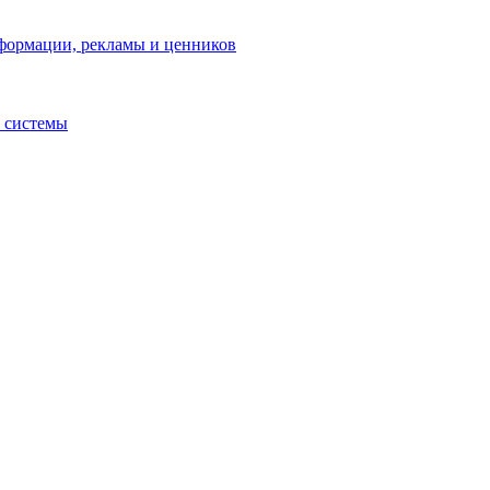
нформации, рекламы и ценников
 системы