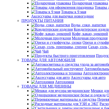
Подарочная упаковка
Товары 
Товары к 9 мая
Аксессуары для выпечки новогодние
ПРОДУКТЫ ПИТАНИЯ
Воды, соки, напитки
Кондитерские издел
Кофе, какао, цикорий
Молочная продукция
Орехи и сухофр
Сахар, соль
Чай
Продук
ТОВАРЫ ДЛЯ АВТОМОБИЛЯ
Автомобильны
Автоэлектрони
Аксессуары для авто
Автохимия
ТОВАРЫ ДЛЯ МЕДИЦИНЫ
Мешки для
О
Перевя
Расх