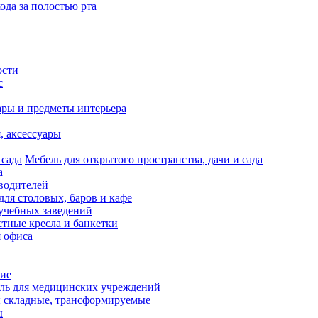
ода за полостью рта
ости
с
ары и предметы интерьера
я, аксессуары
Мебель для открытого пространства, дачи и сада
а
водителей
для столовых, баров и кафе
учебных заведений
тные кресла и банкетки
я офиса
ие
ль для медицинских учреждений
 складные, трансформируемые
ы