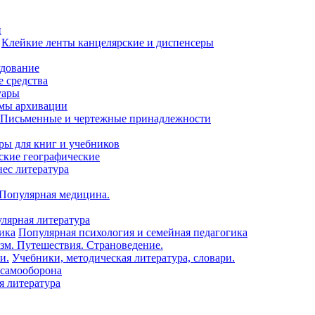
и
Клейкие ленты канцелярские и диспенсеры
удование
 средства
уары
емы архивации
Письменные и чертежные принадлежности
ры для книг и учебников
ские географические
нес литература
 Популярная медицина.
лярная литература
Популярная психология и семейная педагогика
зм. Путешествия. Страноведение.
Учебники, методическая литература, словари.
 самооборона
я литература