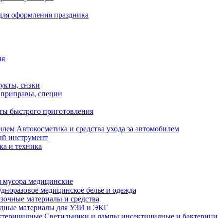
для оформления праздника
ия
укты, снэки
, приправы, специи
ты быстрого приготовления
Автокосметика и средства ухода за автомобилем
й инструмент
ка и техника
 мусора медицинские
дноразовое медицинское белье и одежда
зочные материалы и средства
одные материалы для УЗИ и ЭКГ
Светильники и лампы инсектицидные и бактериц