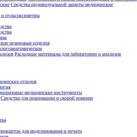
Средства индивидуальной защиты медицинские
 и пульсоксиметры
дства
дства
оры
кие резиновые изделия
ологоанатомические
Расходные материалы для лаборатории и анализов
ицинских отходов
логия
дноразовые медицинские инструменты
Средства для реанимации и скорой помощи
тва
нокартон для моделирования и печати
иков