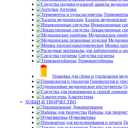
Аптечки
Термомерты
Халаты медицинские
Инъекционные сре
Лекарственные сре
Медицинские приб
Медицинс
Мешки пат
Средства гигиены
Термоконтейнеры
Упаковка для сбора и утилизации мед
Гинекология и уро
О
Алкотестеры
ХОББИ И ТВОРЧЕСТВО
Декорирование
Наборы для творчес
Нумизматика
Пе
Товары для художн