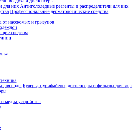
ели воздуха и диспенсеры
Антигололедные реагенты и распределители для них
Профессиональные дерматологические средства
а от насекомых и грызунов
 одеждой
щие средства
тиниц
овья
 техника
Кулеры, пурифайеры, диспенсеры и фильтры для вод
оры
 и медиа устройства
а
к