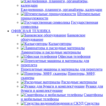
Ежедневники, планинги, органайзеры, календари
Штемпельные
принадлежности
Государственная
символика
ОФИСНАЯ ТЕХНИКА
Банковское
оборудование
Калькуляторы
Ламинаторы и расходные материалы
Офисная телефония
Переплетные машины и материалы для переплета
Принтеры, МФУ,
сканеры
Расходные материалы
Резаки для
бумаги и комплектующие
Смартфоны
и мобильные телефоны
Средства