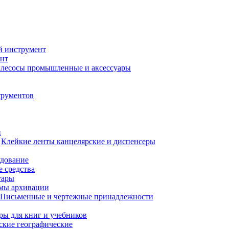
й инструмент
нт
лесосы промышленные и аксессуары
трументов
и
Клейкие ленты канцелярские и диспенсеры
удование
 средства
уары
емы архивации
Письменные и чертежные принадлежности
ры для книг и учебников
ские географические