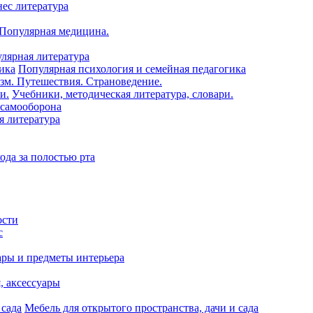
нес литература
 Популярная медицина.
лярная литература
Популярная психология и семейная педагогика
зм. Путешествия. Страноведение.
Учебники, методическая литература, словари.
 самооборона
я литература
ода за полостью рта
ости
с
ары и предметы интерьера
я, аксессуары
Мебель для открытого пространства, дачи и сада