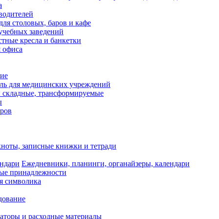
а
водителей
для столовых, баров и кафе
учебных заведений
тные кресла и банкетки
я офиса
ие
ль для медицинских учреждений
 складные, трансформируемые
ы
оров
ноты, записные книжки и тетради
Ежедневники, планинги, органайзеры, календари
ые принадлежности
я символика
дование
аторы и расходные материалы