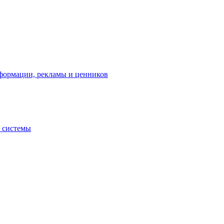
нформации, рекламы и ценников
 системы