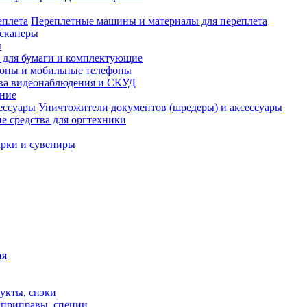
Переплетные машины и материалы для переплета
сканеры
ы
и для бумаги и комплектующие
оны и мобильные телефоны
ва видеонаблюдения и СКУД
ание
Уничтожители документов (шредеры) и аксессуары
е средства для оргтехники
рки и сувениры
ия
укты, снэки
, приправы, специи