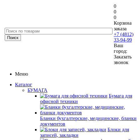
0
0
0
Корзина
заказа
+7 (4812)
33-94-99
Ваш
город:
Заказать
звонок
Меню
Каталог
БУМАГА
Бумага для
офисной техники
Бланки бухгалтерские, медицинские, бланки
документов
Блоки для
записей, закладки