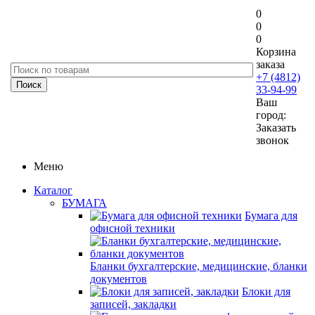
0
0
0
Корзина
заказа
+7 (4812)
33-94-99
Ваш
город:
Заказать
звонок
Меню
Каталог
БУМАГА
Бумага для
офисной техники
Бланки бухгалтерские, медицинские, бланки
документов
Блоки для
записей, закладки