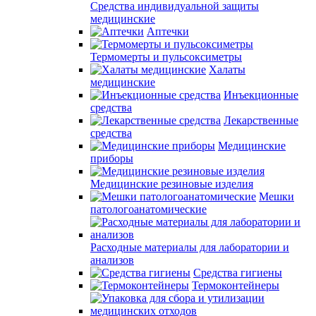
Средства индивидуальной защиты
медицинские
Аптечки
Термомерты и пульсоксиметры
Халаты
медицинские
Инъекционные
средства
Лекарственные
средства
Медицинские
приборы
Медицинские резиновые изделия
Мешки
патологоанатомические
Расходные материалы для лаборатории и
анализов
Средства гигиены
Термоконтейнеры