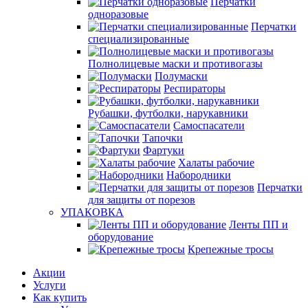
Перчатки
одноразовые
Перчатки
специализированные
Полнолицевые маски и противогазы
Полумаски
Респираторы
Рубашки, футболки, нарукавники
Самоспасатели
Тапочки
Фартуки
Халаты рабочие
Набородники
Перчатки
для защиты от порезов
УПАКОВКА
Ленты ПП и
оборудование
Крепежные тросы
Акции
Услуги
Как купить