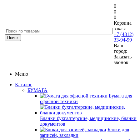
0
0
0
Корзина
заказа
+7 (4812)
33-94-99
Ваш
город:
Заказать
звонок
Меню
Каталог
БУМАГА
Бумага для
офисной техники
Бланки бухгалтерские, медицинские, бланки
документов
Блоки для
записей, закладки