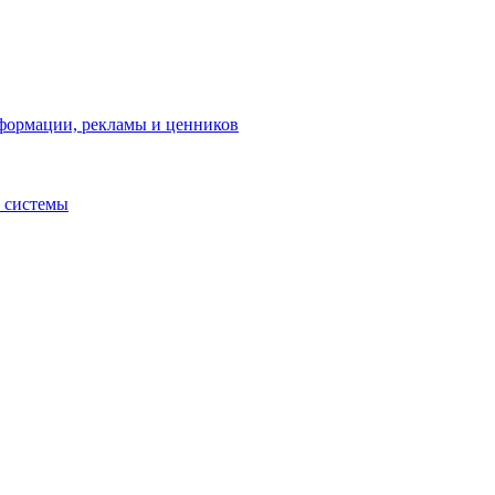
нформации, рекламы и ценников
 системы