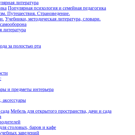
лярная литература
Популярная психология и семейная педагогика
зм. Путешествия. Страноведение.
Учебники, методическая литература, словари.
 самооборона
я литература
ода за полостью рта
ости
с
ары и предметы интерьера
я, аксессуары
Мебель для открытого пространства, дачи и сада
а
водителей
для столовых, баров и кафе
учебных заведений