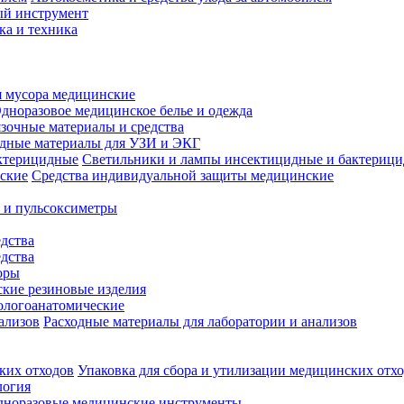
й инструмент
ка и техника
 мусора медицинские
дноразовое медицинское белье и одежда
зочные материалы и средства
одные материалы для УЗИ и ЭКГ
Светильники и лампы инсектицидные и бактериц
Средства индивидуальной защиты медицинские
 и пульсоксиметры
дства
дства
оры
кие резиновые изделия
ологоанатомические
Расходные материалы для лаборатории и анализов
Упаковка для сбора и утилизации медицинских отх
логия
дноразовые медицинские инструменты