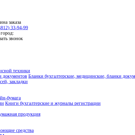
ина заказа
4812) 33-94-99
город:
зать звонок
исной техники
Бланки бухгалтерские, медицинские, бланки доку
сей, закладки
айн-бумага
Книги бухгалтерские и журналы регистрации
умажная продукция
моющие средства