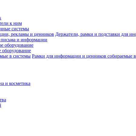
к
тели к ним
нные системы
Держатели, рамки и подставки для и
 письма и информации
е оборудование
 оборудование
Рамки для информации и ценников собираемые в
на и косметика
тва
й