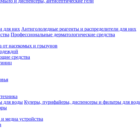
Мыло и диспенсеры, антисептические гели
Антигололедные реагенты и распределители для них
Профессиональные дерматологические средства
а от насекомых и грызунов
 одеждой
щие средства
тиниц
овья
 техника
Кулеры, пурифайеры, диспенсеры и фильтры для вод
оры
 и медиа устройства
а