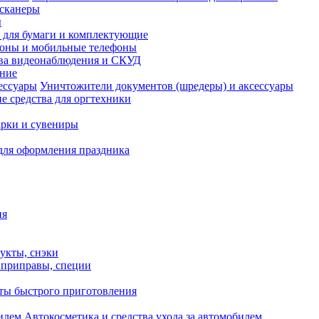
сканеры
ы
и для бумаги и комплектующие
оны и мобильные телефоны
ва видеонаблюдения и СКУД
ание
Уничтожители документов (шредеры) и аксессуары
е средства для оргтехники
рки и сувениры
для оформления праздника
ия
укты, снэки
, приправы, специи
ты быстрого приготовления
Автокосметика и средства ухода за автомобилем