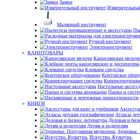
Замки
Измерительны
Малярный инструмент
Пы
Ручной инструмент
Электроинструмент
КАНЦТОВАРЫ
Канцелярские мелоч
Клеящие средства
Конторское обор
Корректирующие
Настольные аксесс
Папки и сист
КНИГИ
Аксессуа
Атласы дет
Деловая и биз
Детям и родителям
Здоровье.
Искуство. Культура.