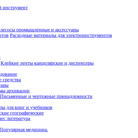
й инструмент
лесосы промышленные и аксессуары
Расходные материалы для электроинструментов
и
Клейкие ленты канцелярские и диспенсеры
удование
 средства
уары
емы архивации
Письменные и чертежные принадлежности
ры для книг и учебников
ские географические
нес литература
 Популярная медицина.