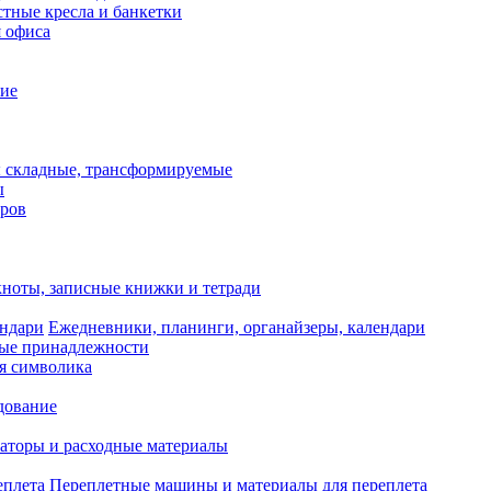
тные кресла и банкетки
я офиса
ие
 складные, трансформируемые
ы
оров
ноты, записные книжки и тетради
Ежедневники, планинги, органайзеры, календари
ые принадлежности
я символика
дование
аторы и расходные материалы
Переплетные машины и материалы для переплета