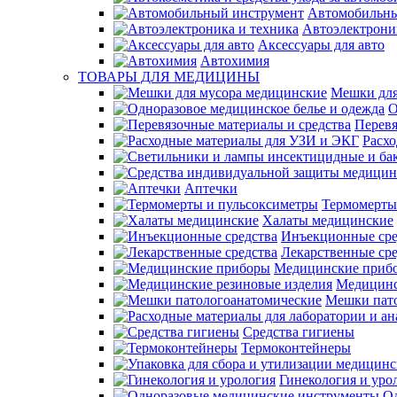
Автомобильны
Автоэлектрони
Аксессуары для авто
Автохимия
ТОВАРЫ ДЛЯ МЕДИЦИНЫ
Мешки для
О
Перевя
Расх
Аптечки
Термомерты
Халаты медицинские
Инъекционные сре
Лекарственные сре
Медицинские приб
Медицинс
Мешки пат
Средства гигиены
Термоконтейнеры
Гинекология и уро
О