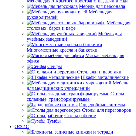
Мебель для открытого пространства, дачи и сада
Мебель для персонала
Мебель для
руководителей
Мебель для
столовых, баров и кафе
Мебель для
учебных заведений
Многоместные кресла и банкетки
Мягкая мебель для
офиса
Сейфы
Стеллажи и верстаки
Шкафы металлические
Мебель
для медицинских учреждений
Столы
складные, трансформируемые
Гардеробные системы
Столы для переговоров
Столы рабочие
Тумбы
ОФИС