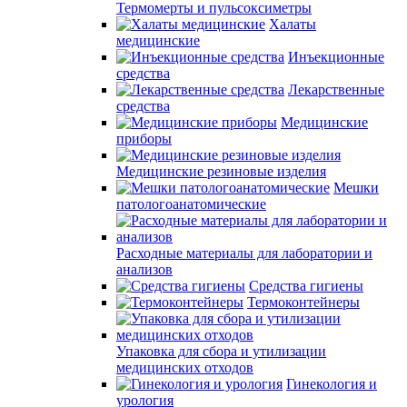
Термомерты и пульсоксиметры
Халаты
медицинские
Инъекционные
средства
Лекарственные
средства
Медицинские
приборы
Медицинские резиновые изделия
Мешки
патологоанатомические
Расходные материалы для лаборатории и
анализов
Средства гигиены
Термоконтейнеры
Упаковка для сбора и утилизации
медицинских отходов
Гинекология и
урология