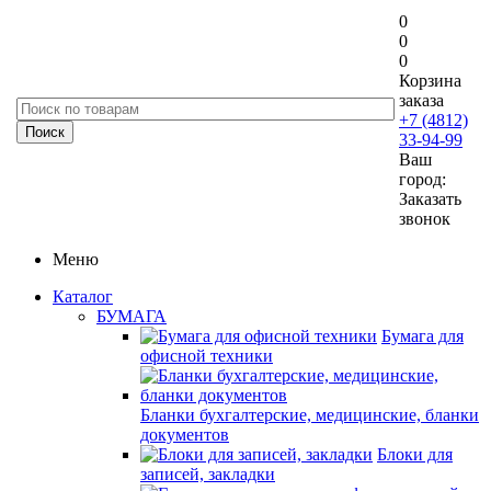
0
0
0
Корзина
заказа
+7 (4812)
33-94-99
Ваш
город:
Заказать
звонок
Меню
Каталог
БУМАГА
Бумага для
офисной техники
Бланки бухгалтерские, медицинские, бланки
документов
Блоки для
записей, закладки