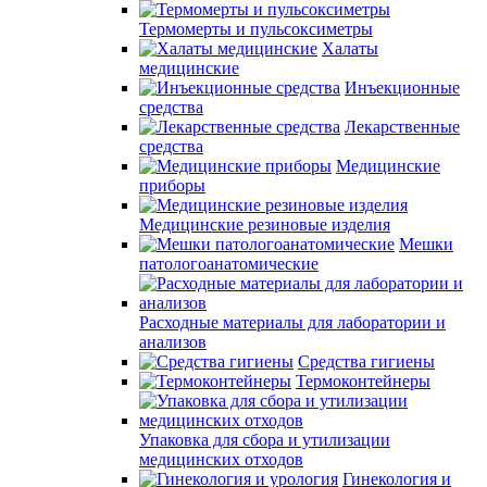
Термомерты и пульсоксиметры
Халаты
медицинские
Инъекционные
средства
Лекарственные
средства
Медицинские
приборы
Медицинские резиновые изделия
Мешки
патологоанатомические
Расходные материалы для лаборатории и
анализов
Средства гигиены
Термоконтейнеры
Упаковка для сбора и утилизации
медицинских отходов
Гинекология и