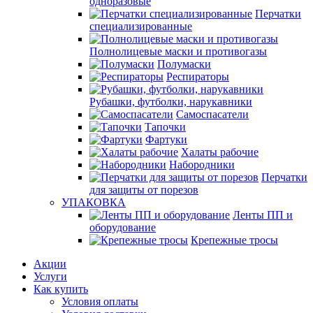
одноразовые
Перчатки
специализированные
Полнолицевые маски и противогазы
Полумаски
Респираторы
Рубашки, футболки, нарукавники
Самоспасатели
Тапочки
Фартуки
Халаты рабочие
Набородники
Перчатки
для защиты от порезов
УПАКОВКА
Ленты ПП и
оборудование
Крепежные тросы
Акции
Услуги
Как купить
Условия оплаты