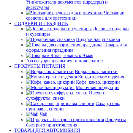
Уничтожители документов (шредеры) и
аксессуары
Чистящие
средства для оргтехники
ПОДАРКИ И ПРАЗДНИК
Деловые подарки
и сувениры
Подарочная упаковка
Товары для
оформления праздника
Товары к 9 мая
Аксессуары для выпечки новогодние
ПРОДУКТЫ ПИТАНИЯ
Воды, соки, напитки
Кондитерские изделия
Кофе, какао, цикорий
Молочная продукция
Орехи и
сухофрукты, снэки
Сахар, соль,
приправы, специи
Чай
Продукты
быстрого приготовления
ТОВАРЫ ДЛЯ АВТОМОБИЛЯ