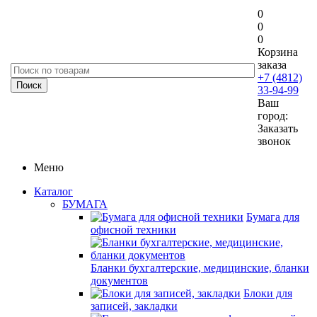
0
0
0
Корзина
заказа
+7 (4812)
33-94-99
Ваш
город:
Заказать
звонок
Меню
Каталог
БУМАГА
Бумага для
офисной техники
Бланки бухгалтерские, медицинские, бланки
документов
Блоки для
записей, закладки