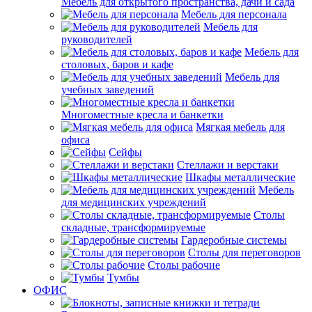
Мебель для открытого пространства, дачи и сада
Мебель для персонала
Мебель для
руководителей
Мебель для
столовых, баров и кафе
Мебель для
учебных заведений
Многоместные кресла и банкетки
Мягкая мебель для
офиса
Сейфы
Стеллажи и верстаки
Шкафы металлические
Мебель
для медицинских учреждений
Столы
складные, трансформируемые
Гардеробные системы
Столы для переговоров
Столы рабочие
Тумбы
ОФИС