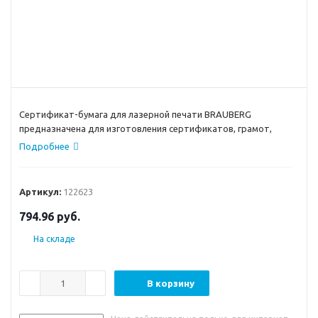
Сертификат-бумага для лазерной печати BRAUBERG
предназначена для изготовления сертификатов, грамот,
дипломов, памятных и других важных документов. Идеальна
Подробнее
для письма масляными, капиллярными и шариковыми
ручками.
Артикул:
122623
794.96
руб.
На складе
В корзину