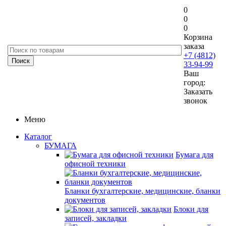
0
0
0
Корзина
заказа
+7 (4812)
33-94-99
Ваш
город:
Заказать
звонок
Меню
Каталог
БУМАГА
Бумага для
офисной техники
Бланки бухгалтерские, медицинские, бланки
документов
Блоки для
записей, закладки