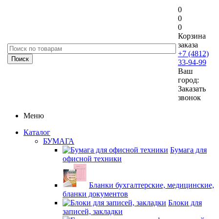
0
0
0
Корзина
заказа
+7 (4812)
33-94-99
Ваш
город:
Заказать
звонок
Меню
Каталог
БУМАГА
Бумага для
офисной техники
Бланки бухгалтерские, медицинские,
бланки документов
Блоки для
записей, закладки