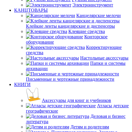
Электроинструмент
КАНЦТОВАРЫ
Канцелярские мелочи
Клейкие ленты канцелярские и диспенсеры
Клеящие средства
Конторское
оборудование
Корректирующие
средства
Настольные аксессуары
Папки и системы
архивации
Письменные и чертежные принадлежности
КНИГИ
Аксессуары для книг и учебников
Атласы детские
географические
Деловая и бизнес
литература
Детям и родителям