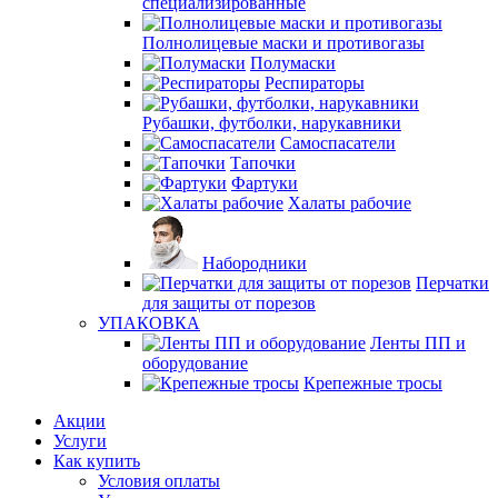
специализированные
Полнолицевые маски и противогазы
Полумаски
Респираторы
Рубашки, футболки, нарукавники
Самоспасатели
Тапочки
Фартуки
Халаты рабочие
Набородники
Перчатки
для защиты от порезов
УПАКОВКА
Ленты ПП и
оборудование
Крепежные тросы
Акции
Услуги
Как купить
Условия оплаты