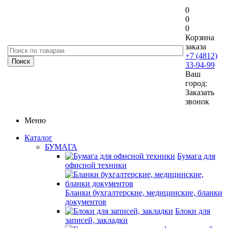
0
0
0
Корзина
заказа
+7 (4812)
33-94-99
Ваш
город:
Заказать
звонок
Меню
Каталог
БУМАГА
Бумага для
офисной техники
Бланки бухгалтерские, медицинские, бланки
документов
Блоки для
записей, закладки